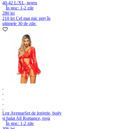
40-42 L/XL, negru
În stoc:
1-2
zile
280 lei
210 lei
Cel mai mic preț în
ultimele 30 de zile.
Leg Avenue
Set de lenjerie, body
și halat All Romance, roșu
În stoc:
1-2
zile
306 lei