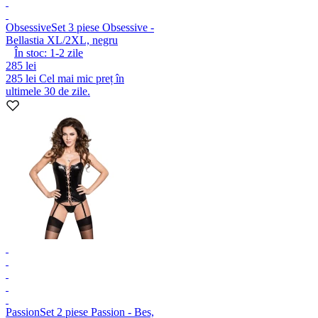
Obsessive
Set 3 piese Obsessive -
Bellastia XL/2XL, negru
În stoc:
1-2
zile
285 lei
285 lei
Cel mai mic preț în
ultimele 30 de zile.
Passion
Set 2 piese Passion - Bes,