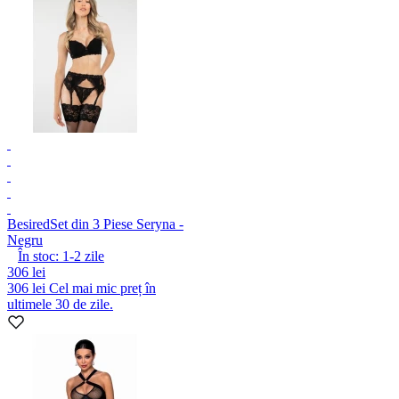
Besired
Set din 3 Piese Seryna -
Negru
În stoc:
1-2
zile
306 lei
306 lei
Cel mai mic preț în
ultimele 30 de zile.