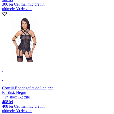
306 lei
Cel mai mic preț în
ultimele 30 de zile.
Cottelli Bondage
Set de Lenjerie
Bastină, Negru
În stoc:
1-2
zile
408 lei
408 lei
Cel mai mic preț în
ultimele 30 de zile.