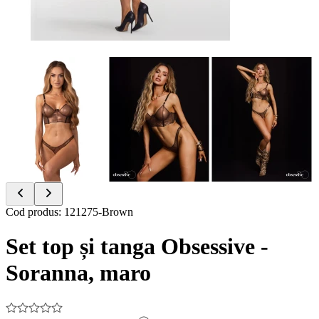
Item
Cod produs
:
121275-Brown
1
of
Set top și tanga Obsessive -
7
Soranna, maro