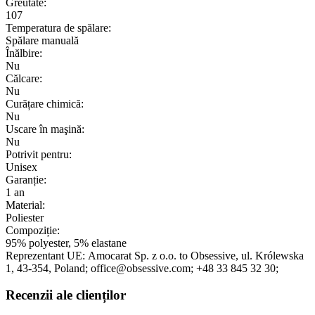
Greutate:
107
Temperatura de spălare:
Spălare manuală
Înălbire:
Nu
Călcare:
Nu
Curățare chimică:
Nu
Uscare în maşină:
Nu
Potrivit pentru:
Unisex
Garanție:
1 an
Material:
Poliester
Compoziție:
95% polyester, 5% elastane
Reprezentant UE:
Amocarat Sp. z o.o. to Obsessive
, ul. Królewska
1
, 43-354
, Poland;
office@obsessive.com;
+48 33 845 32 30;
Recenzii ale clienților