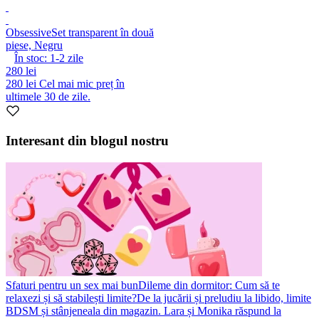
Obsessive
Set transparent în două
piese, Negru
În stoc:
1-2
zile
280 lei
280 lei
Cel mai mic preț în
ultimele 30 de zile.
Interesant din blogul nostru
Sfaturi pentru un sex mai bun
Dileme din dormitor: Cum să te
relaxezi și să stabilești limite?
De la jucării și preludiu la libido, limite
BDSM și stânjeneala din magazin. Lara și Monika răspund la