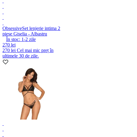
Obsessive
Set lenjerie intima 2
piese Giselia - Albastru
În stoc:
1-2
zile
270 lei
270 lei
Cel mai mic preț în
ultimele 30 de zile.