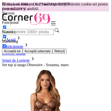
Pentru a vă oferi cea mai bună experiență.
Folosim cookie-uri pentru
😽
Svakom Klitty: CU 77 lei MAI IEFTIN
personalizare și analiză.
Cod: KLITTY →
Necesar
Funcțional
Statistici
Acasă
Marketing
Îmbrăcăminte
Acceptă tot
Acceptă selectate
Refuză
Lenjerie intimă
Seturi de Lenjerie
Set top și tanga Obsessive - Soranna, maro