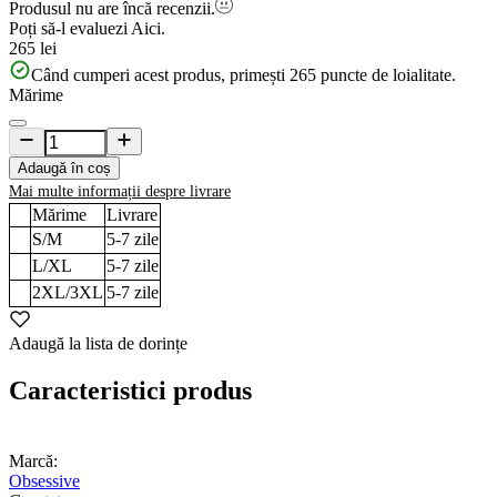
Produsul nu are încă recenzii.
Poți să-l evaluezi
Aici.
265 lei
Când cumperi acest produs, primești
265
puncte de loialitate.
Mărime
Adaugă în coș
Mai multe informații despre livrare
Mărime
Livrare
S/M
5-7
zile
L/XL
5-7
zile
2XL/3XL
5-7
zile
Adaugă la lista de dorințe
Caracteristici produs
Marcă:
Obsessive