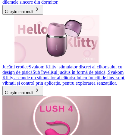
dilemele sincere din dormitor.
Citește mai mult
Jucării erotice
Svakom Klitty: stimulator discret al clitorisului cu
design de pisică
Sub învelișul jucăuș în formă de pisică, Svakom
Klitty ascunde un stimulator al clitorisului cu funcții de lins, supt,
vibrații și control prin aplicație, pentru explorarea senzațiilor.
Citește mai mult