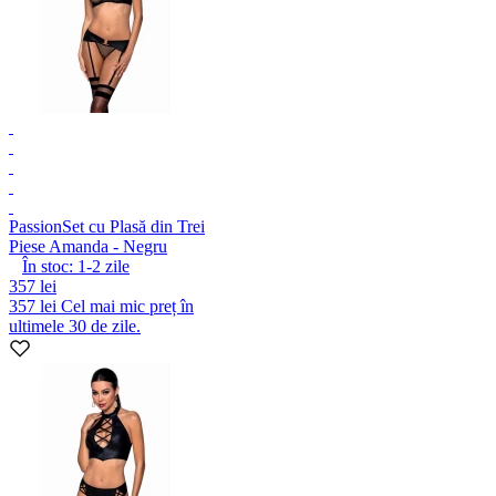
Passion
Set cu Plasă din Trei
Piese Amanda - Negru
În stoc:
1-2
zile
357 lei
357 lei
Cel mai mic preț în
ultimele 30 de zile.