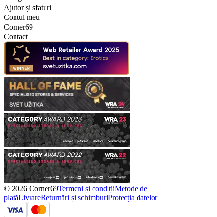
Ajutor și sfaturi
Contul meu
Corner69
Contact
© 2026 Corner69
Termeni și condiții
Metode de
plată
Livrare
Returnări și schimburi
Protecția datelor