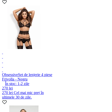
Obsessive
Set de lenjerie 4 piese
Frivolla - Negru
În stoc:
1-2
zile
270 lei
270 lei
Cel mai mic preț în
ultimele 30 de zile.