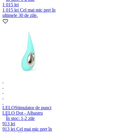
1 015 lei
1 015 lei
Cel mai mic preț în
ultimele 30 de zile.
LELO
Stimulator de punct
LELO Dot - Albastru
În stoc:
1-2
zile
913 lei
913 lei
Cel mai mic preț în