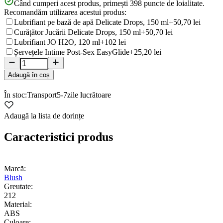
Când cumperi acest produs, primești
398
puncte de loialitate.
Recomandăm utilizarea acestui produs:
Lubrifiant pe bază de apă Delicate Drops, 150 ml
+50,70 lei
Curățător Jucării Delicate Drops, 150 ml
+50,70 lei
Lubrifiant JO H2O, 120 ml
+102 lei
Șervețele Intime Post-Sex EasyGlide
+25,20 lei
Adaugă în coș
În stoc:
Transport
5-7
zile lucrătoare
Adaugă la lista de dorințe
Caracteristici produs
Marcă:
Blush
Greutate:
212
Material:
ABS
Culoare: