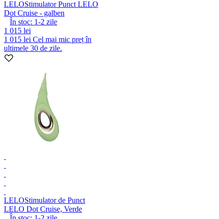
LELO
Stimulator Punct LELO
Dot Cruise - galben
În stoc:
1-2
zile
1 015 lei
1 015 lei
Cel mai mic preț în
ultimele 30 de zile.
LELO
Stimulator de Punct
LELO Dot Cruise, Verde
În stoc:
1-2
zile