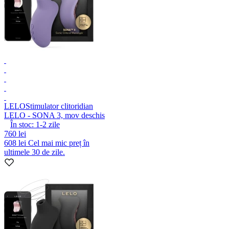
LELO
Stimulator clitoridian
LELO - SONA 3, mov deschis
În stoc:
1-2
zile
760 lei
608 lei
Cel mai mic preț în
ultimele 30 de zile.