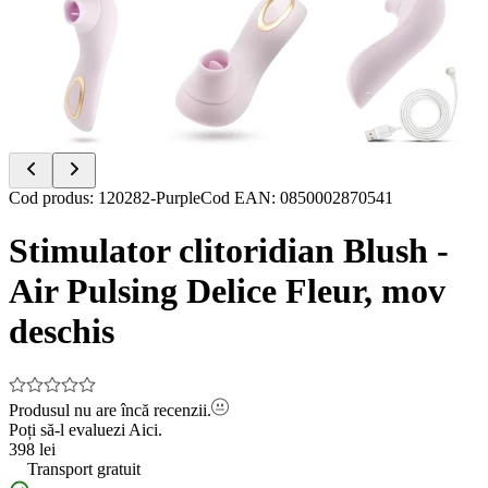
Item
Cod produs
:
120282-Purple
Cod EAN
:
0850002870541
1
of
Stimulator clitoridian Blush -
13
Air Pulsing Delice Fleur, mov
deschis
Produsul nu are încă recenzii.
Poți să-l evaluezi
Aici.
398 lei
Transport gratuit