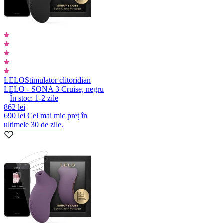
LELO
Stimulator clitoridian
LELO - SONA 3 Cruise, negru
În stoc:
1-2
zile
862 lei
690 lei
Cel mai mic preț în
ultimele 30 de zile.