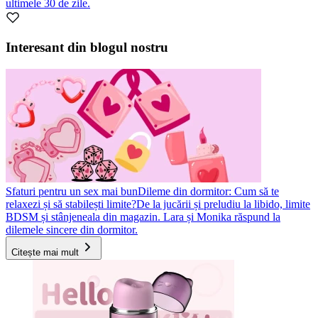
ultimele 30 de zile.
Interesant din blogul nostru
Sfaturi pentru un sex mai bun
Dileme din dormitor: Cum să te
relaxezi și să stabilești limite?
De la jucării și preludiu la libido, limite
BDSM și stânjeneala din magazin. Lara și Monika răspund la
dilemele sincere din dormitor.
Citește mai mult