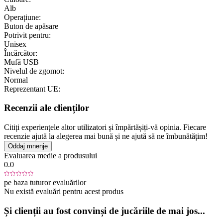
Alb
Operațiune:
Buton de apăsare
Potrivit pentru:
Unisex
Încărcător:
Mufă USB
Nivelul de zgomot:
Normal
Reprezentant UE:
Recenzii ale clienților
Citiți experiențele altor utilizatori și împărtășiți-vă opinia. Fiecare
recenzie ajută la alegerea mai bună și ne ajută să ne îmbunătățim!
Oddaj mnenje
Evaluarea medie a produsului
0.0
pe baza tuturor evaluărilor
Nu există evaluări pentru acest produs
Și clienții au fost convinși de jucăriile de mai jos...