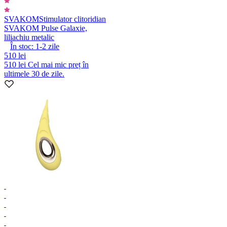
SVAKOM
Stimulator clitoridian
SVAKOM Pulse Galaxie,
liliachiu metalic
În stoc:
1-2
zile
510 lei
510 lei
Cel mai mic preț în
ultimele 30 de zile.