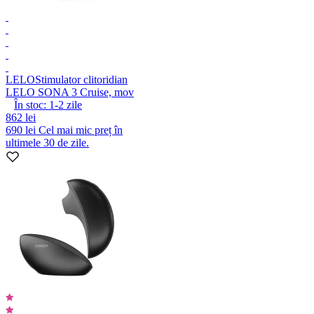
LELO
Stimulator clitoridian
LELO SONA 3 Cruise, mov
În stoc:
1-2
zile
862 lei
690 lei
Cel mai mic preț în
ultimele 30 de zile.