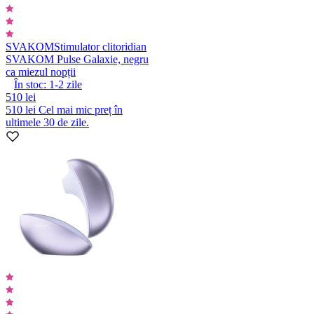
SVAKOM
Stimulator clitoridian
SVAKOM Pulse Galaxie, negru
ca miezul nopții
În stoc:
1-2
zile
510 lei
510 lei
Cel mai mic preț în
ultimele 30 de zile.