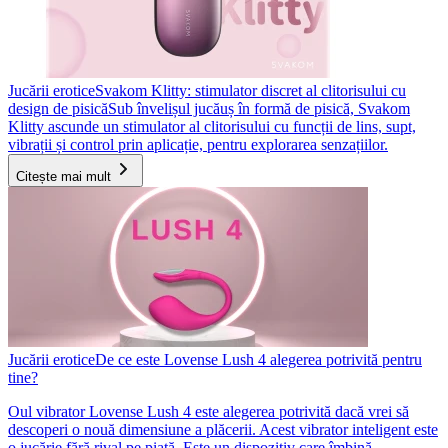
Jucării erotice
Svakom Klitty: stimulator discret al clitorisului cu
design de pisică
Sub învelișul jucăuș în formă de pisică, Svakom
Klitty ascunde un stimulator al clitorisului cu funcții de lins, supt,
vibrații și control prin aplicație, pentru explorarea senzațiilor.
Citește mai mult
Jucării erotice
De ce este Lovense Lush 4 alegerea potrivită pentru
tine?
Oul vibrator Lovense Lush 4 este alegerea potrivită dacă vrei să
descoperi o nouă dimensiune a plăcerii. Acest vibrator inteligent este
o jucărie fără rival pe piață. Este un dispozitiv care îmbină