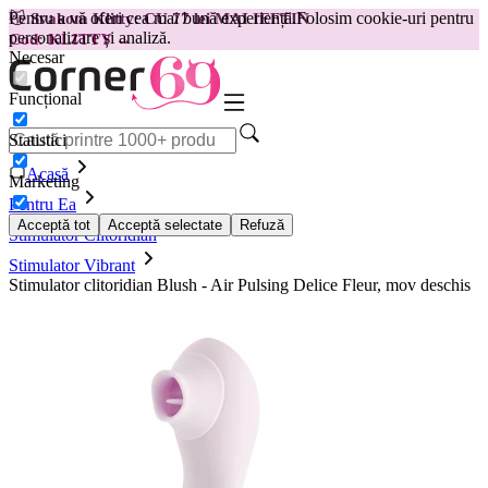
Pentru a vă oferi cea mai bună experiență.
Folosim cookie-uri pentru
😽
Svakom Klitty: CU 77 lei MAI IEFTIN
personalizare și analiză.
Cod: KLITTY →
Necesar
Funcțional
Statistici
Acasă
Marketing
Pentru Ea
Acceptă tot
Acceptă selectate
Refuză
Stimulator Clitoridian
Stimulator Vibrant
Stimulator clitoridian Blush - Air Pulsing Delice Fleur, mov deschis