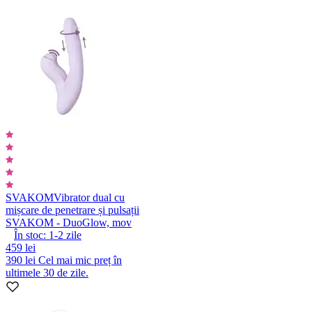
SVAKOM
Vibrator dual cu
mișcare de penetrare și pulsații
SVAKOM - DuoGlow, mov
În stoc:
1-2
zile
459 lei
390 lei
Cel mai mic preț în
ultimele 30 de zile.