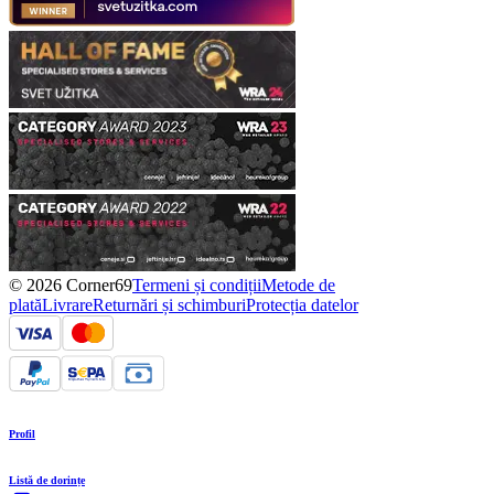
© 2026 Corner69
Termeni și condiții
Metode de
plată
Livrare
Returnări și schimburi
Protecția datelor
Profil
Listă de dorințe