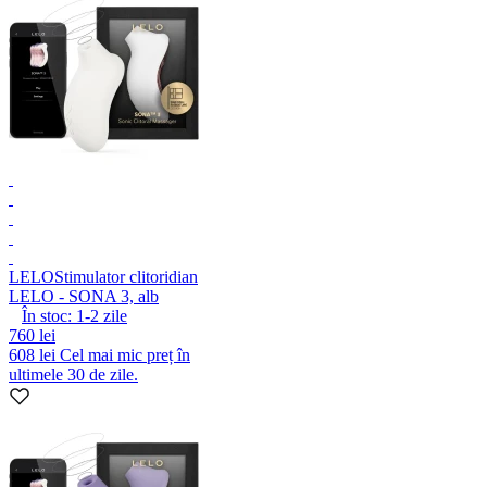
LELO
Stimulator clitoridian
LELO - SONA 3, alb
În stoc:
1-2
zile
760 lei
608 lei
Cel mai mic preț în
ultimele 30 de zile.