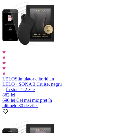
LELO
Stimulator clitoridian
LELO - SONA 3 Cruise, negru
În stoc:
1-2
zile
862 lei
690 lei
Cel mai mic preț în
ultimele 30 de zile.