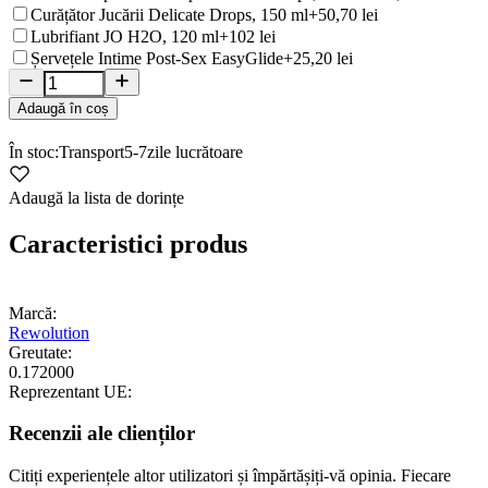
Curățător Jucării Delicate Drops, 150 ml
+50,70 lei
Lubrifiant JO H2O, 120 ml
+102 lei
Șervețele Intime Post-Sex EasyGlide
+25,20 lei
Adaugă în coș
În stoc:
Transport
5-7
zile lucrătoare
Adaugă la lista de dorințe
Caracteristici produs
Marcă:
Rewolution
Greutate:
0.172000
Reprezentant UE:
Recenzii ale clienților
Citiți experiențele altor utilizatori și împărtășiți-vă opinia. Fiecare