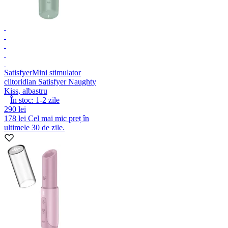
Satisfyer
Mini stimulator
clitoridian Satisfyer Naughty
Kiss, albastru
În stoc:
1-2
zile
290 lei
178 lei
Cel mai mic preț în
ultimele 30 de zile.