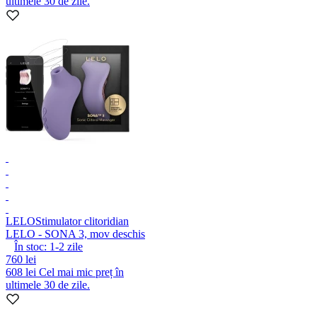
ultimele 30 de zile.
LELO
Stimulator clitoridian
LELO - SONA 3, mov deschis
În stoc:
1-2
zile
760 lei
608 lei
Cel mai mic preț în
ultimele 30 de zile.