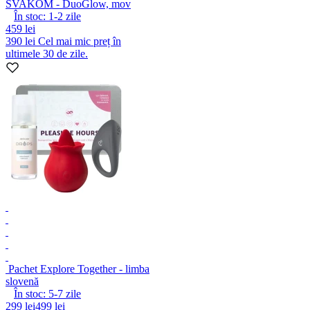
SVAKOM - DuoGlow, mov
În stoc:
1-2
zile
459 lei
390 lei
Cel mai mic preț în
ultimele 30 de zile.
Pachet Explore Together - limba
slovenă
În stoc:
5-7
zile
299 lei
499 lei