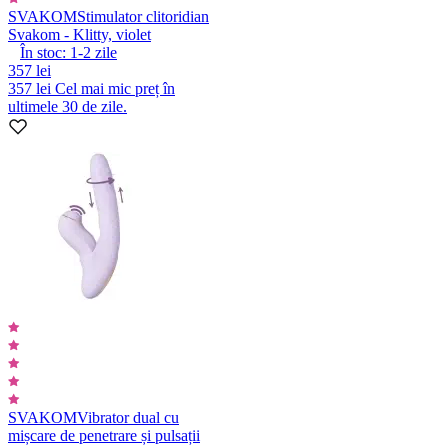
SVAKOM
Stimulator clitoridian
Svakom - Klitty, violet
În stoc:
1-2
zile
357 lei
357 lei
Cel mai mic preț în
ultimele 30 de zile.
SVAKOM
Vibrator dual cu
mișcare de penetrare și pulsații