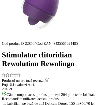
Cod produs
:
D-228564
Cod EAN
:
8435565924485
Stimulator clitoridian
Rewolution Rewolingo
Produsul nu are încă recenzii.
Poți să-l evaluezi
Aici.
204 lei
Când cumperi acest produs, primești
204
puncte de loialitate.
Recomandăm utilizarea acestui produs:
Lubrifiant pe bază de apă Delicate Drops, 150 ml
+50,70 lei