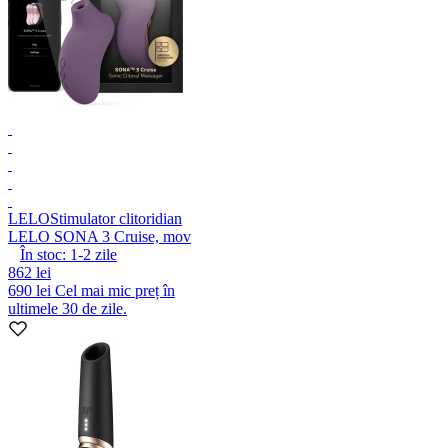
LELO
Stimulator clitoridian
LELO SONA 3 Cruise, mov
În stoc:
1-2
zile
862 lei
690 lei
Cel mai mic preț în
ultimele 30 de zile.