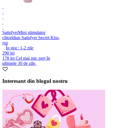
Satisfyer
Mini stimulator
clitoridian Satisfyer Secret Kiss,
roz
În stoc:
1-2
zile
290 lei
178 lei
Cel mai mic preț în
ultimele 30 de zile.
Interesant din blogul nostru