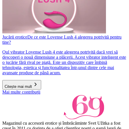
Jucării erotice
De ce este Lovense Lush 4 alegerea potrivită pentru
tine?
Oul vibrator Lovense Lush 4 este alegerea potrivită dacă vrei să
descoperi o nouă dimensiune a plăcerii. Acest vibrator inteligent este
o jucărie fără rival pe piață. Este un dispozitiv care îmbină
tehnologia, estetica și funcționalitatea într-unul dintre cele mai
avansate produse de până acum.
Citește mai mult
Mai multe contribuții
Magazinul cu accesorii erotice și îmbrăcăminte Svet Užitka a fost
creat în 2011 cu dorința de a oferi clienților noștri o gamă largă de