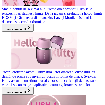
Sfaturi pentru un sex mai bun
Dileme din dormitor: Cum să te
relaxezi și să stabilești limite?
De la jucării și preludiu la libido, limite
BDSM și stânjeneala din magazin. Lara și Monika răspund la
dilemele sincere din dormitor.
Citește mai mult
Jucării erotice
Svakom Klitty: stimulator discret al clitorisului cu
design de pisică
Sub învelișul jucăuș în formă de pisică, Svakom
Klitty ascunde un stimulator al clitorisului cu funcții de lins, supt,
vibrații și control prin aplicație, pentru explorarea senzațiilor.
Citește mai mult