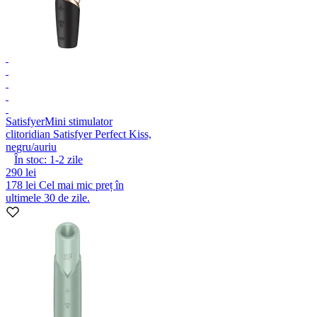
Satisfyer
Mini stimulator
clitoridian Satisfyer Perfect Kiss,
negru/auriu
În stoc:
1-2
zile
290 lei
178 lei
Cel mai mic preț în
ultimele 30 de zile.