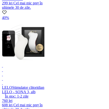
299 lei
Cel mai mic preț în
ultimele 30 de zile.
40%
LELO
Stimulator clitoridian
LELO - SONA 3, alb
În stoc:
1-2
zile
760 lei
608 lei
Cel mai mic preț în