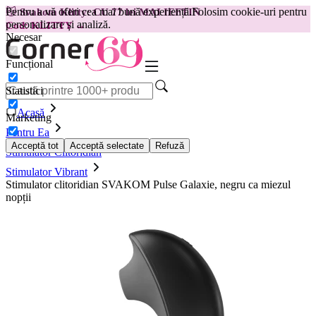
Pentru a vă oferi cea mai bună experiență.
Folosim cookie-uri pentru
😽
Svakom Klitty: CU 77 lei MAI IEFTIN
personalizare și analiză.
Cod: KLITTY →
Necesar
Funcțional
Statistici
Acasă
Marketing
Pentru Ea
Acceptă tot
Acceptă selectate
Refuză
Stimulator Clitoridian
Stimulator Vibrant
Stimulator clitoridian SVAKOM Pulse Galaxie, negru ca miezul
nopții