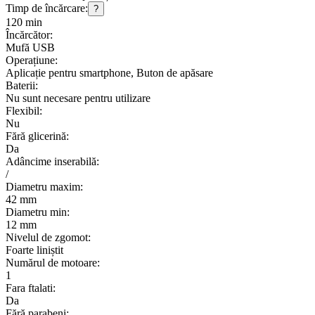
Timp de încărcare:
?
120 min
Încărcător:
Mufă USB
Operațiune:
Aplicație pentru smartphone, Buton de apăsare
Baterii:
Nu sunt necesare pentru utilizare
Flexibil:
Nu
Fără glicerină:
Da
Adâncime inserabilă:
/
Diametru maxim:
42 mm
Diametru min:
12 mm
Nivelul de zgomot:
Foarte liniștit
Numărul de motoare:
1
Fara ftalati:
Da
Fără parabeni: