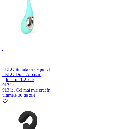
LELO
Stimulator de punct
LELO Dot - Albastru
În stoc:
1-2
zile
913 lei
913 lei
Cel mai mic preț în
ultimele 30 de zile.