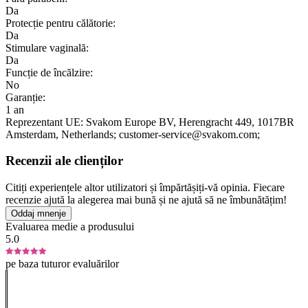
Da
Protecție pentru călătorie:
Da
Stimulare vaginală:
Da
Funcție de încălzire:
No
Garanție:
1 an
Reprezentant UE:
Svakom Europe BV
, Herengracht 449
, 1017BR
Amsterdam
, Netherlands;
customer-service@svakom.com;
Recenzii ale clienților
Citiți experiențele altor utilizatori și împărtășiți-vă opinia. Fiecare
recenzie ajută la alegerea mai bună și ne ajută să ne îmbunătățim!
Oddaj mnenje
Evaluarea medie a produsului
5.0
pe baza tuturor evaluărilor