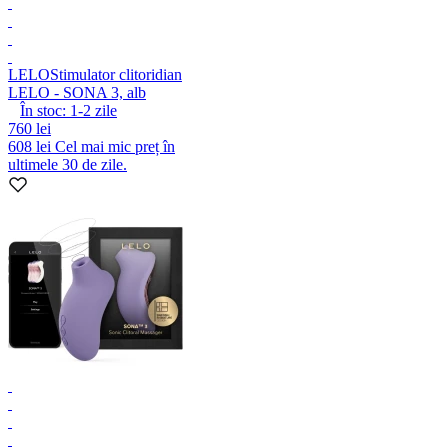
LELO
Stimulator clitoridian
LELO - SONA 3, alb
În stoc:
1-2
zile
760 lei
608 lei
Cel mai mic preț în
ultimele 30 de zile.