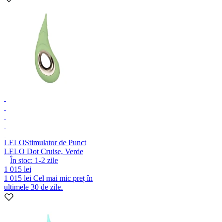
LELO
Stimulator de Punct
LELO Dot Cruise, Verde
În stoc:
1-2
zile
1 015 lei
1 015 lei
Cel mai mic preț în
ultimele 30 de zile.