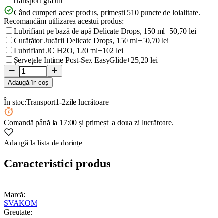
Transport gratuit
Când cumperi acest produs, primești
510
puncte de loialitate.
Recomandăm utilizarea acestui produs:
Lubrifiant pe bază de apă Delicate Drops, 150 ml
+50,70 lei
Curățător Jucării Delicate Drops, 150 ml
+50,70 lei
Lubrifiant JO H2O, 120 ml
+102 lei
Șervețele Intime Post-Sex EasyGlide
+25,20 lei
Adaugă în coș
În stoc:
Transport
1-2
zile lucrătoare
Comandă
până la 17:00
și primești a doua zi lucrătoare.
Adaugă la lista de dorințe
Caracteristici produs
Marcă:
SVAKOM
Greutate: