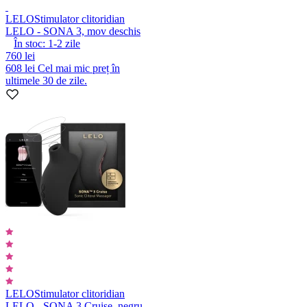
LELO
Stimulator clitoridian
LELO - SONA 3, mov deschis
În stoc:
1-2
zile
760 lei
608 lei
Cel mai mic preț în
ultimele 30 de zile.
LELO
Stimulator clitoridian
LELO - SONA 3 Cruise, negru