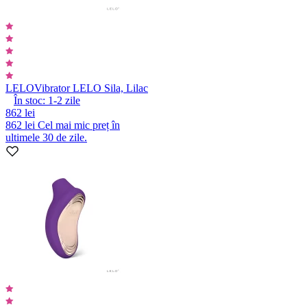
LELO
Vibrator LELO Sila, Lilac
În stoc:
1-2
zile
862 lei
862 lei
Cel mai mic preț în
ultimele 30 de zile.