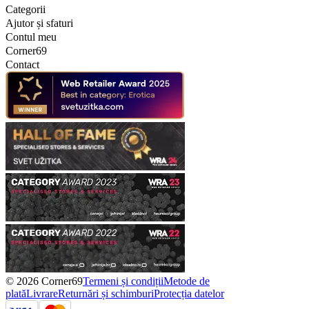
Categorii
Ajutor și sfaturi
Contul meu
Corner69
Contact
© 2026 Corner69
Termeni și condiții
Metode de
plată
Livrare
Returnări și schimburi
Protecția datelor