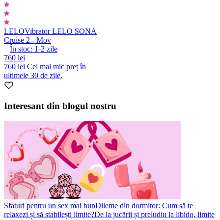
LELO
Vibrator LELO SONA
Cruise 2 - Mov
În stoc:
1-2
zile
760 lei
760 lei
Cel mai mic preț în
ultimele 30 de zile.
Interesant din blogul nostru
Sfaturi pentru un sex mai bun
Dileme din dormitor: Cum să te
relaxezi și să stabilești limite?
De la jucării și preludiu la libido, limite