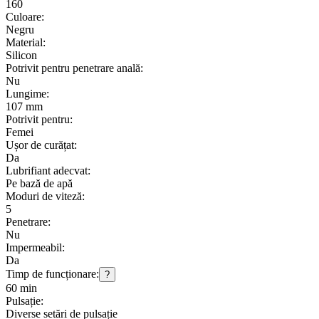
160
Culoare:
Negru
Material:
Silicon
Potrivit pentru penetrare anală:
Nu
Lungime:
107 mm
Potrivit pentru:
Femei
Ușor de curățat:
Da
Lubrifiant adecvat:
Pe bază de apă
Moduri de viteză:
5
Penetrare:
Nu
Impermeabil:
Da
Timp de funcționare:
?
60 min
Pulsație:
Diverse setări de pulsație