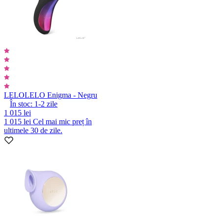
LELO
LELO Enigma - Negru
În stoc:
1-2
zile
1 015 lei
1 015 lei
Cel mai mic preț în
ultimele 30 de zile.