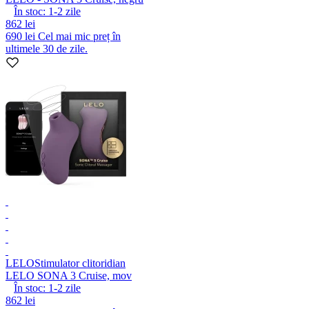
În stoc:
1-2
zile
862 lei
690 lei
Cel mai mic preț în
ultimele 30 de zile.
LELO
Stimulator clitoridian
LELO SONA 3 Cruise, mov
În stoc:
1-2
zile
862 lei