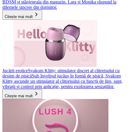
BDSM și stânjeneala din magazin. Lara și Monika răspund la
dilemele sincere din dormitor.
Citește mai mult
Jucării erotice
Svakom Klitty: stimulator discret al clitorisului cu
design de pisică
Sub învelișul jucăuș în formă de pisică, Svakom
Klitty ascunde un stimulator al clitorisului cu funcții de lins, supt,
vibrații și control prin aplicație, pentru explorarea senzațiilor.
Citește mai mult