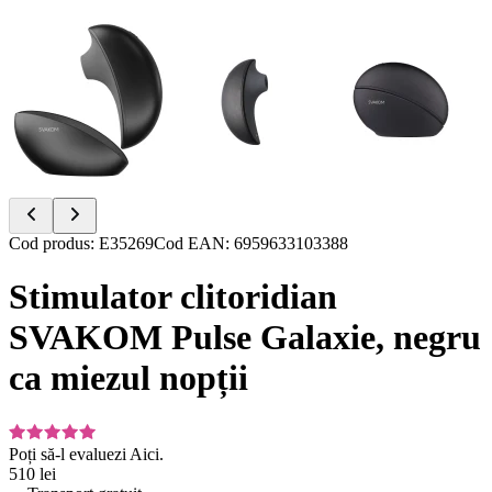
Item
Cod produs
:
E35269
Cod EAN
:
6959633103388
1
of
Stimulator clitoridian
8
SVAKOM Pulse Galaxie, negru
ca miezul nopții
Poți să-l evaluezi
Aici.
510 lei