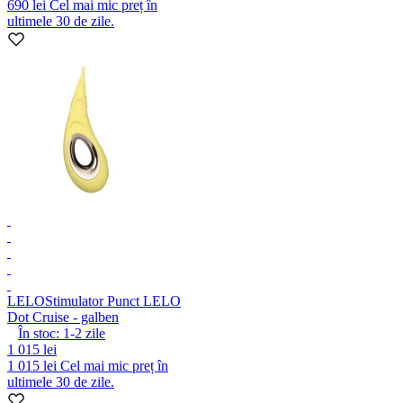
690 lei
Cel mai mic preț în
ultimele 30 de zile.
LELO
Stimulator Punct LELO
Dot Cruise - galben
În stoc:
1-2
zile
1 015 lei
1 015 lei
Cel mai mic preț în
ultimele 30 de zile.