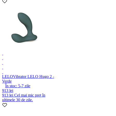
LELO
Vibrator LELO Hugo 2 -
Verde
În stoc:
5-7
zile
913 lei
913 lei
Cel mai mic preț în
ultimele 30 de zile.