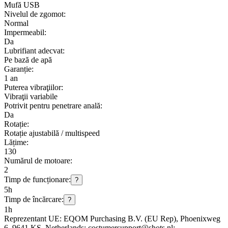
Mufă USB
Nivelul de zgomot:
Normal
Impermeabil:
Da
Lubrifiant adecvat:
Pe bază de apă
Garanție:
1 an
Puterea vibraţiilor:
Vibraţii variabile
Potrivit pentru penetrare anală:
Da
Rotație:
Rotație ajustabilă / multispeed
Lățime:
130
Numărul de motoare:
2
Timp de funcționare:
?
5h
Timp de încărcare:
?
1h
Reprezentant UE:
EQOM Purchasing B.V. (EU Rep)
, Phoenixweg
6
, 9641 KS
, Netherlands;
costumersupport@shots.nl;