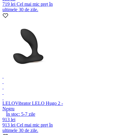
719 lei
Cel mai mic preț în
ultimele 30 de zile.
LELO
Vibrator LELO Hugo 2 -
Negru
În stoc:
5-7
zile
913 lei
913 lei
Cel mai mic preț în
ultimele 30 de zile.