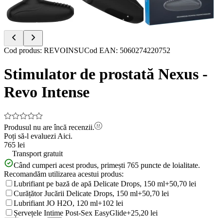
Item
Cod produs
:
REVOINSU
Cod EAN
:
5060274220752
1
of
Stimulator de prostată Nexus -
4
Revo Intense
Produsul nu are încă recenzii.
Poți să-l evaluezi
Aici.
765 lei
Transport gratuit
Când cumperi acest produs, primești
765
puncte de loialitate.
Recomandăm utilizarea acestui produs:
Lubrifiant pe bază de apă Delicate Drops, 150 ml
+50,70 lei
Curățător Jucării Delicate Drops, 150 ml
+50,70 lei
Lubrifiant JO H2O, 120 ml
+102 lei
Șervețele Intime Post-Sex EasyGlide
+25,20 lei