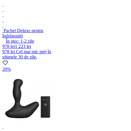
Pachet Deluxe pentru
îndrăgostiți
În stoc:
1-2
zile
978 lei
1 223 lei
978 lei
Cel mai mic preț în
ultimele 30 de zile.
20%