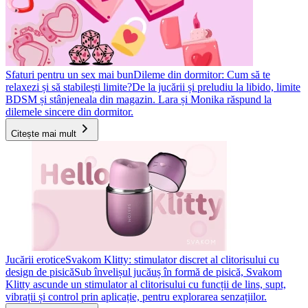
Sfaturi pentru un sex mai bun
Dileme din dormitor: Cum să te
relaxezi și să stabilești limite?
De la jucării și preludiu la libido, limite
BDSM și stânjeneala din magazin. Lara și Monika răspund la
dilemele sincere din dormitor.
Citește mai mult
Jucării erotice
Svakom Klitty: stimulator discret al clitorisului cu
design de pisică
Sub învelișul jucăuș în formă de pisică, Svakom
Klitty ascunde un stimulator al clitorisului cu funcții de lins, supt,
vibrații și control prin aplicație, pentru explorarea senzațiilor.