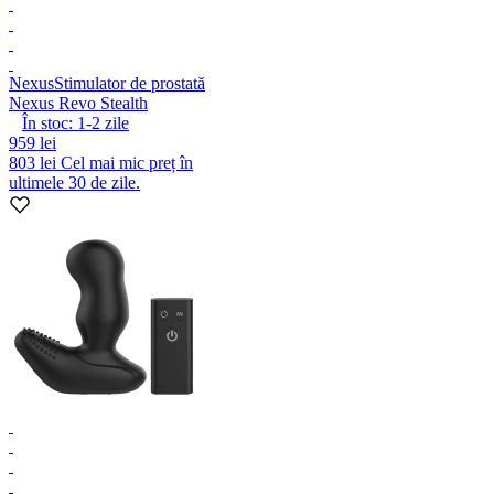
Nexus
Stimulator de prostată
Nexus Revo Stealth
În stoc:
1-2
zile
959 lei
803 lei
Cel mai mic preț în
ultimele 30 de zile.