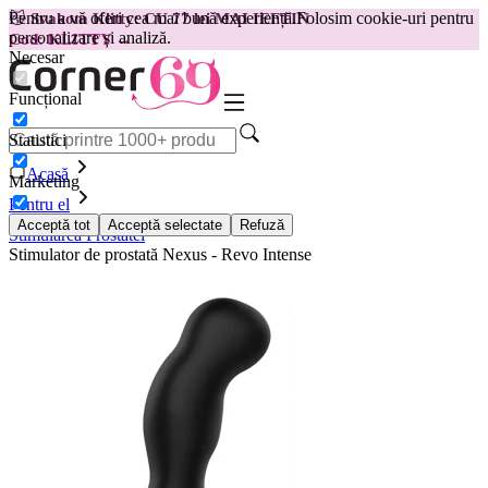
Pentru a vă oferi cea mai bună experiență.
Folosim cookie-uri pentru
😽
Svakom Klitty: CU 77 lei MAI IEFTIN
personalizare și analiză.
Cod: KLITTY →
Necesar
Funcțional
Statistici
Acasă
Marketing
Pentru el
Acceptă tot
Acceptă selectate
Refuză
Stimularea Prostatei
Stimulator de prostată Nexus - Revo Intense