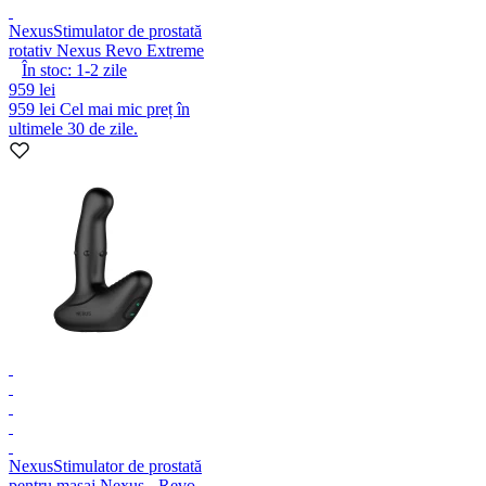
Nexus
Stimulator de prostată
rotativ Nexus Revo Extreme
În stoc:
1-2
zile
959 lei
959 lei
Cel mai mic preț în
ultimele 30 de zile.
Nexus
Stimulator de prostată
pentru masaj Nexus - Revo