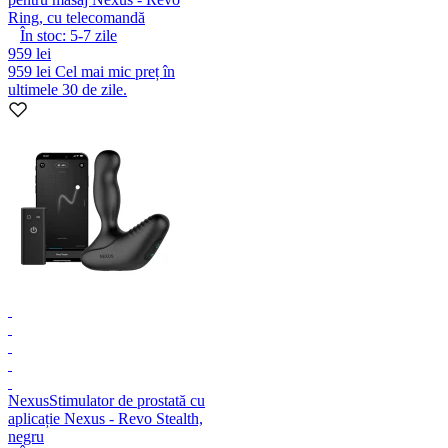
Ring, cu telecomandă
În stoc:
5-7
zile
959 lei
959 lei
Cel mai mic preț în
ultimele 30 de zile.
Nexus
Stimulator de prostată cu
aplicație Nexus - Revo Stealth,
negru