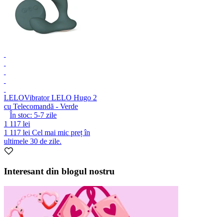
LELO
Vibrator LELO Hugo 2
cu Telecomandă - Verde
În stoc:
5-7
zile
1 117 lei
1 117 lei
Cel mai mic preț în
ultimele 30 de zile.
Interesant din blogul nostru