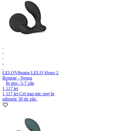
LELO
Vibrator LELO Hugo 2
Remote - Negru
În stoc:
5-7
zile
1 117 lei
1 117 lei
Cel mai mic preț în
ultimele 30 de zile.