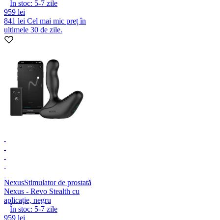
În stoc:
5-7
zile
959 lei
841 lei
Cel mai mic preț în
ultimele 30 de zile.
Nexus
Stimulator de prostată
Nexus - Revo Stealth cu
aplicație, negru
În stoc:
5-7
zile
959 lei