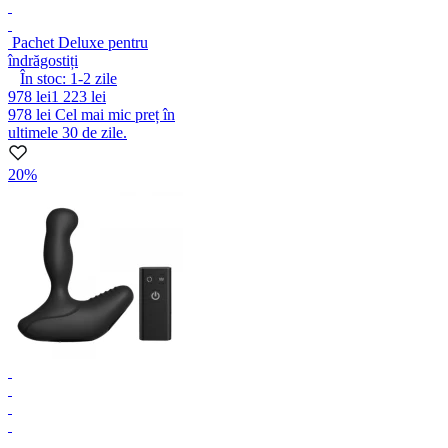
Pachet Deluxe pentru
îndrăgostiți
În stoc:
1-2
zile
978 lei
1 223 lei
978 lei
Cel mai mic preț în
ultimele 30 de zile.
20%