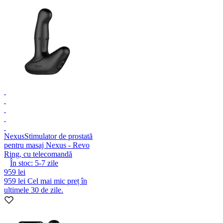
Nexus
Stimulator de prostată
pentru masaj Nexus - Revo
Ring, cu telecomandă
În stoc:
5-7
zile
959 lei
959 lei
Cel mai mic preț în
ultimele 30 de zile.