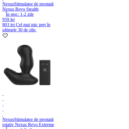
Nexus
Stimulator de prostată
Nexus Revo Stealth
În stoc:
1-2
zile
959 lei
803 lei
Cel mai mic preț în
ultimele 30 de zile.
Nexus
Stimulator de prostată
rotativ Nexus Revo Extreme