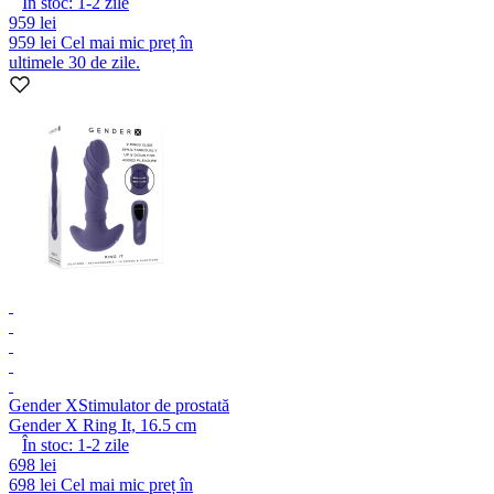
În stoc:
1-2
zile
959 lei
959 lei
Cel mai mic preț în
ultimele 30 de zile.
Gender X
Stimulator de prostată
Gender X Ring It, 16.5 cm
În stoc:
1-2
zile
698 lei
698 lei
Cel mai mic preț în