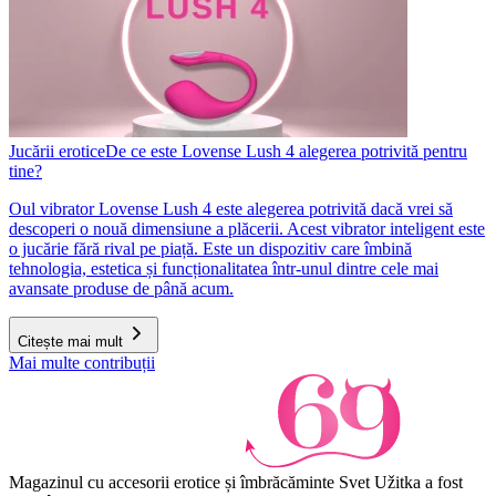
Jucării erotice
De ce este Lovense Lush 4 alegerea potrivită pentru
tine?
Oul vibrator Lovense Lush 4 este alegerea potrivită dacă vrei să
descoperi o nouă dimensiune a plăcerii. Acest vibrator inteligent este
o jucărie fără rival pe piață. Este un dispozitiv care îmbină
tehnologia, estetica și funcționalitatea într-unul dintre cele mai
avansate produse de până acum.
Citește mai mult
Mai multe contribuții
Magazinul cu accesorii erotice și îmbrăcăminte Svet Užitka a fost