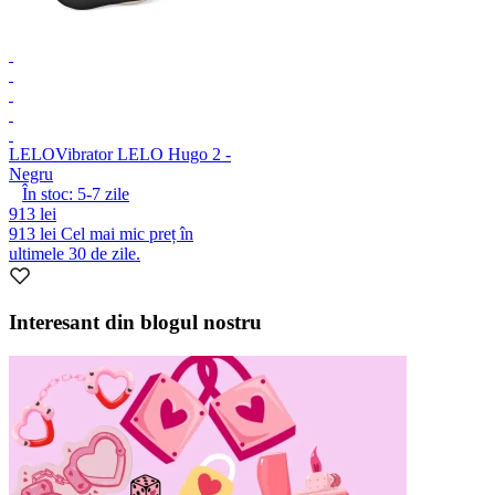
LELO
Vibrator LELO Hugo 2 -
Negru
În stoc:
5-7
zile
913 lei
913 lei
Cel mai mic preț în
ultimele 30 de zile.
Interesant din blogul nostru