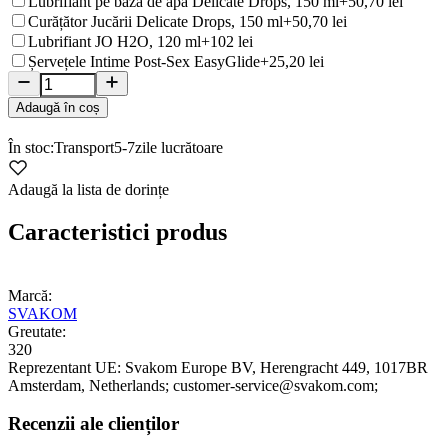
Lubrifiant pe bază de apă Delicate Drops, 150 ml
+50,70 lei
Curățător Jucării Delicate Drops, 150 ml
+50,70 lei
Lubrifiant JO H2O, 120 ml
+102 lei
Șervețele Intime Post-Sex EasyGlide
+25,20 lei
Adaugă în coș
În stoc:
Transport
5-7
zile lucrătoare
Adaugă la lista de dorințe
Caracteristici produs
Marcă:
SVAKOM
Greutate:
320
Reprezentant UE:
Svakom Europe BV
, Herengracht 449
, 1017BR
Amsterdam
, Netherlands;
customer-service@svakom.com;
Recenzii ale clienților