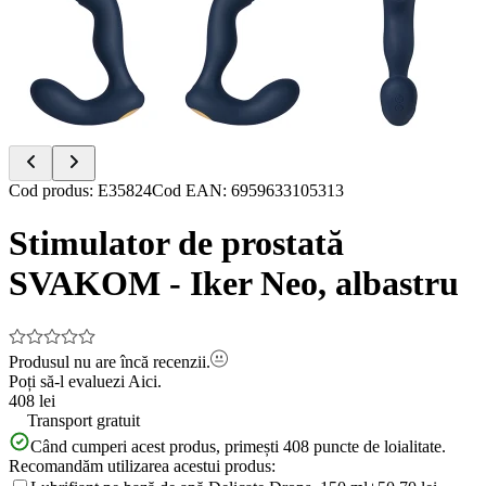
Item
Cod produs
:
E35824
Cod EAN
:
6959633105313
1
of
Stimulator de prostată
8
SVAKOM - Iker Neo, albastru
Produsul nu are încă recenzii.
Poți să-l evaluezi
Aici.
408 lei
Transport gratuit
Când cumperi acest produs, primești
408
puncte de loialitate.
Recomandăm utilizarea acestui produs: