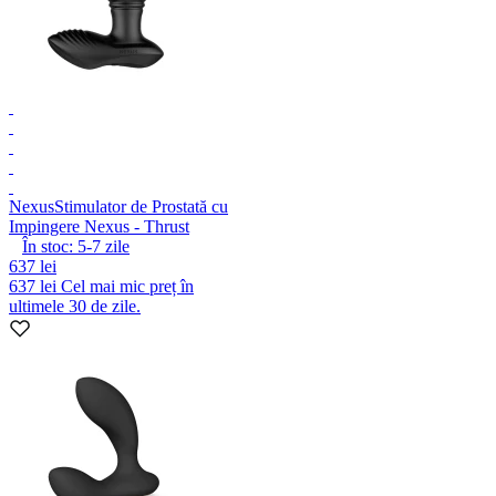
Nexus
Stimulator de Prostată cu
Impingere Nexus - Thrust
În stoc:
5-7
zile
637 lei
637 lei
Cel mai mic preț în
ultimele 30 de zile.