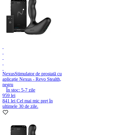
Nexus
Stimulator de prostată cu
aplicație Nexus - Revo Stealth,
negru
În stoc:
5-7
zile
959 lei
841 lei
Cel mai mic preț în
ultimele 30 de zile.