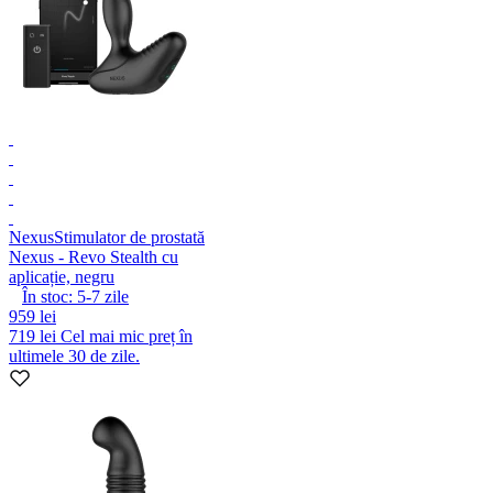
Nexus
Stimulator de prostată
Nexus - Revo Stealth cu
aplicație, negru
În stoc:
5-7
zile
959 lei
719 lei
Cel mai mic preț în
ultimele 30 de zile.