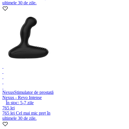
ultimele 30 de zile.
Nexus
Stimulator de prostată
Nexus - Revo Intense
În stoc:
5-7
zile
765 lei
765 lei
Cel mai mic preț în
ultimele 30 de zile.