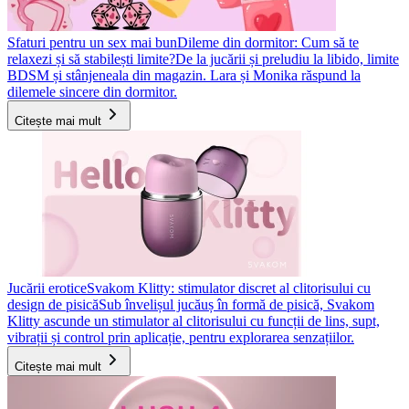
Sfaturi pentru un sex mai bun
Dileme din dormitor: Cum să te
relaxezi și să stabilești limite?
De la jucării și preludiu la libido, limite
BDSM și stânjeneala din magazin. Lara și Monika răspund la
dilemele sincere din dormitor.
Citește mai mult
Jucării erotice
Svakom Klitty: stimulator discret al clitorisului cu
design de pisică
Sub învelișul jucăuș în formă de pisică, Svakom
Klitty ascunde un stimulator al clitorisului cu funcții de lins, supt,
vibrații și control prin aplicație, pentru explorarea senzațiilor.
Citește mai mult