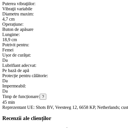
Puterea vibraţiilor:
Vibraţii variabile
Diametru maxim:
4,7 cm
Operațiune:
Buton de apăsare
Lungime:
18,9 cm
Potrivit pentru:
Femei
Ușor de curățat:
Da
Lubrifiant adecvat:
Pe bază de apă
Protecție pentru călătorie:
Da
Impermeabil:
Da
Timp de funcționare:
?
45 min
Reprezentant UE:
Shots BV
, Veesteeg 12
, 6658 KP
, Netherlands;
cus
Recenzii ale clienților