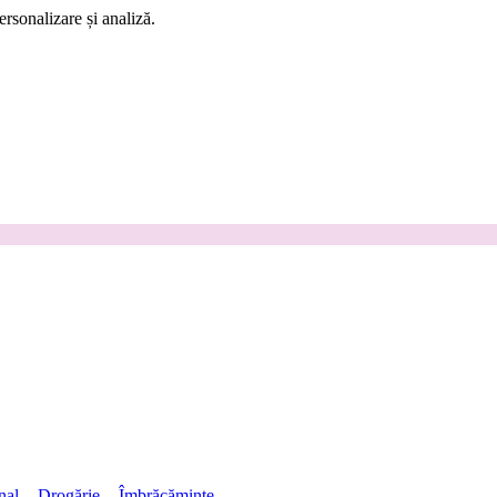
rsonalizare și analiză.
nal
Drogărie
Îmbrăcăminte