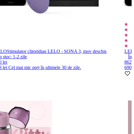
ELO
Stimulator clitoridian LELO - SONA 3, mov deschis
LEL
n stoc:
1-2
zile
În 
 lei
862 l
8 lei
Cel mai mic preț în ultimele 30 de zile.
690 