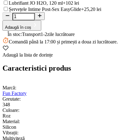
Lubrifiant JO H2O, 120 ml
+102 lei
Șervețele Intime Post-Sex EasyGlide
+25,20 lei
Adaugă în coș
În stoc:
Transport
1-2
zile lucrătoare
Comandă
până la 17:00
și primești a doua zi lucrătoare.
Adaugă la lista de dorințe
Caracteristici produs
Marcă:
Fun Factory
Greutate:
348
Culoare:
Roz
Material:
Silicon
Vibrații:
Multiviteză