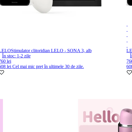
LELO
Stimulator clitoridian LELO - SONA 3, alb
L
În stoc:
1-2
zile
Î
760 lei
760
608 lei
Cel mai mic preț în ultimele 30 de zile.
60