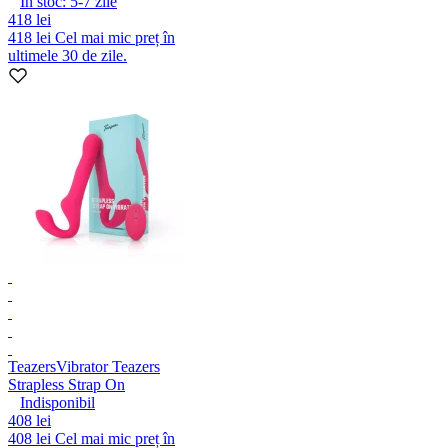
În stoc:
5-7
zile
418 lei
418 lei
Cel mai mic preț în
ultimele 30 de zile.
Teazers
Vibrator Teazers
Strapless Strap On
Indisponibil
408 lei
408 lei
Cel mai mic preț în