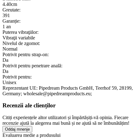
4.40cm
Greutate:
391
Garanție:
1 an
Puterea vibraţiilor:
Vibraţii variabile
Nivelul de zgomot:
Normal
Potrivit pentru strap-on:
Da
Potrivit pentru penetrare anală:
Da
Potrivit pentru:
Unisex
Reprezentant UE:
Pipedream Products GmbH
, Teerhof 59
, 28199
,
Germany;
wholesale@pipedreamproducts.eu;
Recenzii ale clienților
Citiți experiențele altor utilizatori și împărtășiți-vă opinia. Fiecare
recenzie ajută la alegerea mai bună și ne ajută să ne îmbunătățim!
Oddaj mnenje
Evaluarea medie a produsului