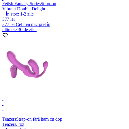
Fetish Fantasy Series
Strap-on
Vibrant Double Delight
În stoc:
1-2
zile
377 lei
377 lei
Cel mai mic preț în
ultimele 30 de zile.
Teazers
Strap-on fără ham cu dop
Teazers, roz