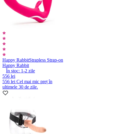
Happy Rabbit
Strapless Strap-on
Happy Rabbit
În stoc:
1-2
zile
556 lei
556 lei
Cel mai mic preț în
ultimele 30 de zile.