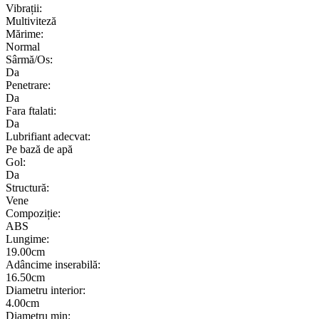
Vibrații:
Multiviteză
Mărime:
Normal
Sârmă/Os:
Da
Penetrare:
Da
Fara ftalati:
Da
Lubrifiant adecvat:
Pe bază de apă
Gol:
Da
Structură:
Vene
Compoziție:
ABS
Lungime:
19.00cm
Adâncime inserabilă:
16.50cm
Diametru interior:
4.00cm
Diametru min: