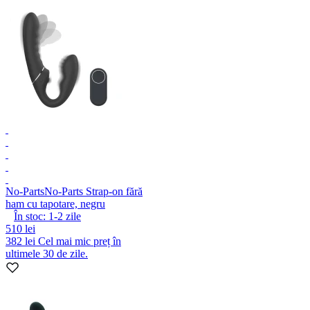
No-Parts
No-Parts Strap-on fără
ham cu tapotare, negru
În stoc:
1-2
zile
510 lei
382 lei
Cel mai mic preț în
ultimele 30 de zile.