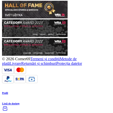
© 2026 Corner69
Termeni și condiții
Metode de
plată
Livrare
Returnări și schimburi
Protecția datelor
Profil
Listă de dorințe