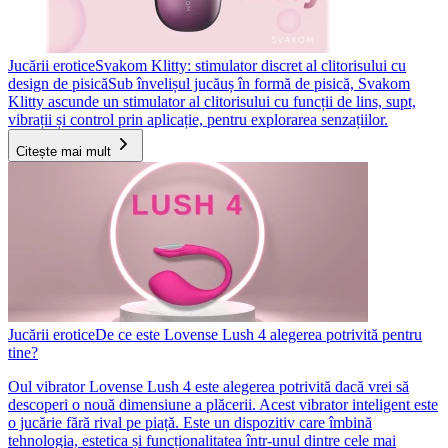
Jucării erotice
Svakom Klitty: stimulator discret al clitorisului cu
design de pisică
Sub învelișul jucăuș în formă de pisică, Svakom
Klitty ascunde un stimulator al clitorisului cu funcții de lins, supt,
vibrații și control prin aplicație, pentru explorarea senzațiilor.
Citește mai mult
Jucării erotice
De ce este Lovense Lush 4 alegerea potrivită pentru
tine?
Oul vibrator Lovense Lush 4 este alegerea potrivită dacă vrei să
descoperi o nouă dimensiune a plăcerii. Acest vibrator inteligent este
o jucărie fără rival pe piață. Este un dispozitiv care îmbină
tehnologia, estetica și funcționalitatea într-unul dintre cele mai