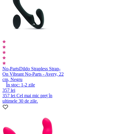
No-Parts
Dildo Strapless Strap-
On Vibrant No-Parts - Avery, 22
cm, Negru
În stoc:
1-2
zile
357 lei
357 lei
Cel mai mic preț în
ultimele 30 de zile.