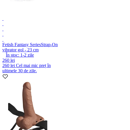
Fetish Fantasy Series
Strap-On
vibrator gol - 23 cm
În stoc:
1-2
zile
260 lei
260 lei
Cel mai mic preț în
ultimele 30 de zile.