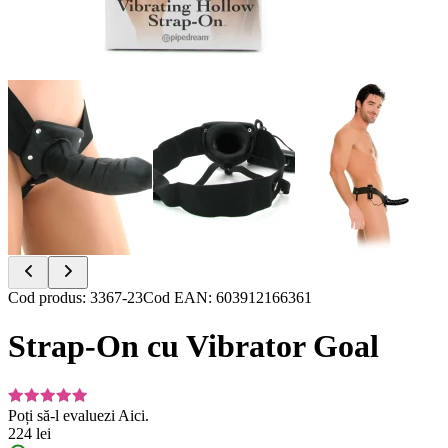
Item
Cod produs
:
3367-23
Cod EAN
:
603912166361
1
of
Strap-On cu Vibrator Goal
7
Poți să-l evaluezi
Aici.
224 lei