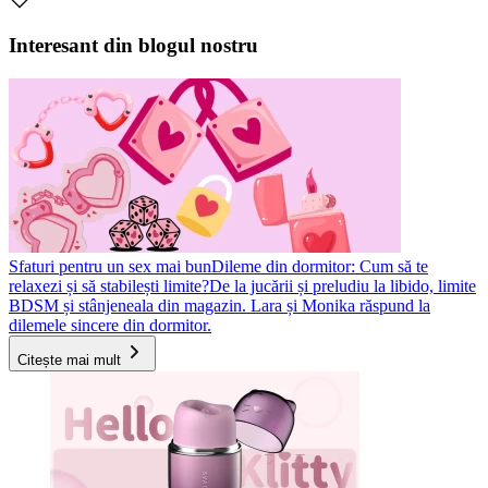
Interesant din blogul nostru
Sfaturi pentru un sex mai bun
Dileme din dormitor: Cum să te
relaxezi și să stabilești limite?
De la jucării și preludiu la libido, limite
BDSM și stânjeneala din magazin. Lara și Monika răspund la
dilemele sincere din dormitor.
Citește mai mult