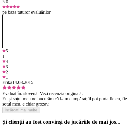
5.0
pe baza tuturor evaluărilor
5
1
4
3
2
1
Erika
14.08.2015
Evaluat în:
slovenă.
Vezi recenzia originală.
Eu și soțul meu ne bucurăm că l-am cumpărat; îl pot purta fie eu, fie
soțul meu, e chiar grozav.
Încărcați mai multe
Și clienții au fost convinși de jucăriile de mai jos...