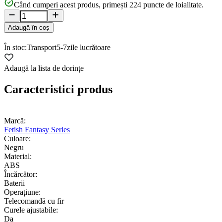
Când cumperi acest produs, primești
224
puncte de loialitate.
Adaugă în coș
În stoc:
Transport
5-7
zile lucrătoare
Adaugă la lista de dorințe
Caracteristici produs
Marcă:
Fetish Fantasy Series
Culoare:
Negru
Material:
ABS
Încărcător:
Baterii
Operațiune:
Telecomandă cu fir
Curele ajustabile:
Da