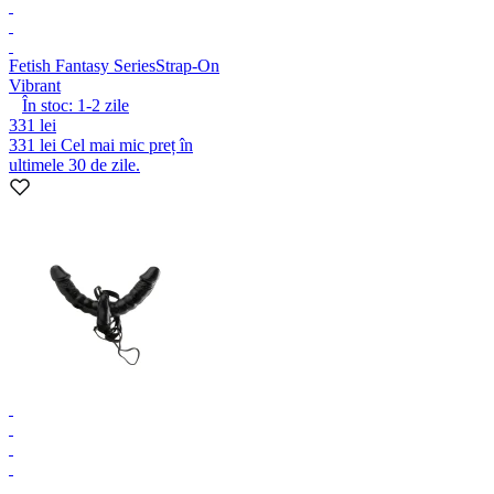
Fetish Fantasy Series
Strap-On
Vibrant
În stoc:
1-2
zile
331 lei
331 lei
Cel mai mic preț în
ultimele 30 de zile.