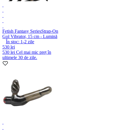
Fetish Fantasy Series
Strap-On
Gol Vibrator, 15 cm - Lumină
În stoc:
1-2
zile
530 lei
530 lei
Cel mai mic preț în
ultimele 30 de zile.