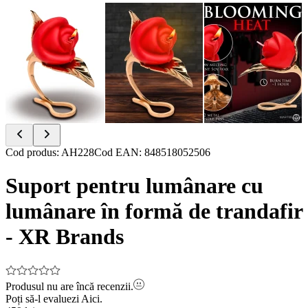
Item
Cod produs
:
AH228
Cod EAN
:
848518052506
1
of
Suport pentru lumânare cu
8
lumânare în formă de trandafir
- XR Brands
Produsul nu are încă recenzii.
Poți să-l evaluezi
Aici.