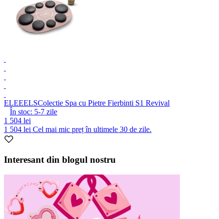
ELEEELS
Colectie Spa cu Pietre Fierbinti S1 Revival
În stoc:
5-7
zile
1 504 lei
1 504 lei
Cel mai mic preț în ultimele 30 de zile.
Item
1
Interesant din blogul nostru
of
1