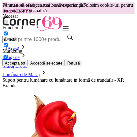
Pentru a vă oferi cea mai bună experiență.
Folosim cookie-uri pentru
😽
Svakom Klitty: CU 77 lei MAI IEFTIN
personalizare și analiză.
Cod: KLITTY →
Necesar
Funcțional
Statistici
Acasă
Marketing
Drogărie
Acceptă tot
Acceptă selectate
Refuză
Masaj Erotic
Lumânări de Masaj
Suport pentru lumânare cu lumânare în formă de trandafir - XR
Brands