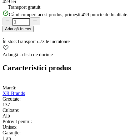
459 lei
Transport gratuit
Când cumperi acest produs, primești
459
puncte de loialitate.
Adaugă în coș
În stoc:
Transport
5-7
zile lucrătoare
Adaugă la lista de dorințe
Caracteristici produs
Marcă:
XR Brands
Greutate:
137
Culoare:
Alb
Potrivit pentru:
Unisex
Garanție:
1 an