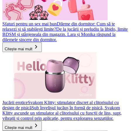
Sfaturi pentru un sex mai bun
Dileme din dormitor: Cum să te
relaxezi și să stabilești limite?
De la jucării și preludiu la libido, limite
BDSM și stânjeneala din magazin. Lara și Monika răspund la
dilemele sincere din dormitor.
Citește mai mult
Jucării erotice
Svakom Klitty: stimulator discret al clitorisului cu
design de pisică
Sub învelișul jucăuș în formă de pisică, Svakom
Klitty ascunde un stimulator al clitorisului cu funcții de lins, supt,
vibrații și control prin aplicație, pentru explorarea senzațiilor.
Citește mai mult