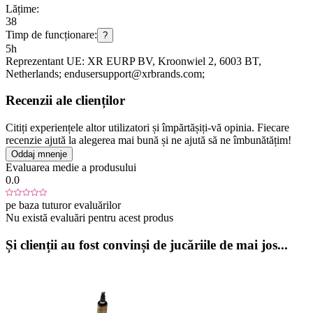
Lățime:
38
Timp de funcționare:
?
5h
Reprezentant UE:
XR EURP BV
, Kroonwiel 2
, 6003 BT
,
Netherlands;
endusersupport@xrbrands.com;
Recenzii ale clienților
Citiți experiențele altor utilizatori și împărtășiți-vă opinia. Fiecare
recenzie ajută la alegerea mai bună și ne ajută să ne îmbunătățim!
Oddaj mnenje
Evaluarea medie a produsului
0.0
pe baza tuturor evaluărilor
Nu există evaluări pentru acest produs
Și clienții au fost convinși de jucăriile de mai jos...