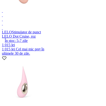
LELO
Stimulator de punct
LELO Dot Cruise, roz
În stoc:
5-7
zile
1 015 lei
1 015 lei
Cel mai mic preț în
ultimele 30 de zile.