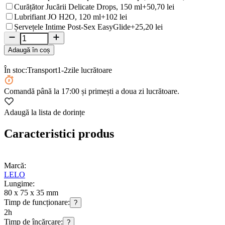
Curățător Jucării Delicate Drops, 150 ml
+50,70 lei
Lubrifiant JO H2O, 120 ml
+102 lei
Șervețele Intime Post-Sex EasyGlide
+25,20 lei
Adaugă în coș
În stoc:
Transport
1-2
zile lucrătoare
Comandă
până la 17:00
și primești a doua zi lucrătoare.
Adaugă la lista de dorințe
Caracteristici produs
Marcă:
LELO
Lungime:
80 x 75 x 35 mm
Timp de funcționare:
?
2h
Timp de încărcare:
?