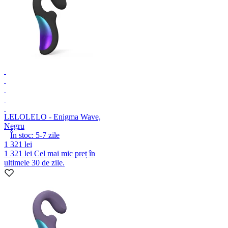
LELO
LELO - Enigma Wave,
Negru
În stoc:
5-7
zile
1 321 lei
1 321 lei
Cel mai mic preț în
ultimele 30 de zile.