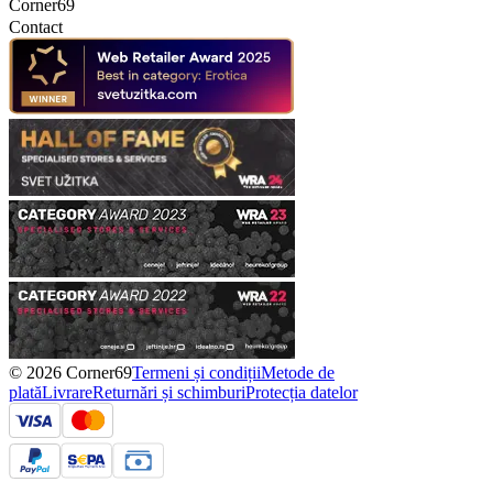
Corner69
Contact
© 2026 Corner69
Termeni și condiții
Metode de
plată
Livrare
Returnări și schimburi
Protecția datelor