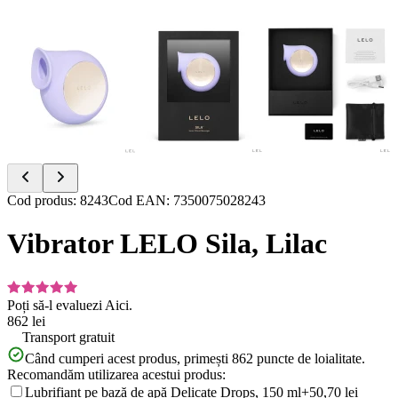
Item
Cod produs
:
8243
Cod EAN
:
7350075028243
1
of
Vibrator LELO Sila, Lilac
3
Poți să-l evaluezi
Aici.
862 lei
Transport gratuit
Când cumperi acest produs, primești
862
puncte de loialitate.
Recomandăm utilizarea acestui produs:
Lubrifiant pe bază de apă Delicate Drops, 150 ml
+50,70 lei