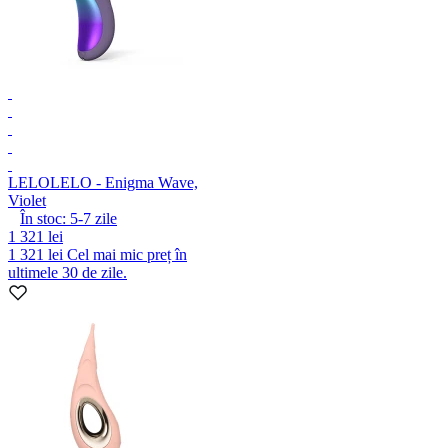
LELO
LELO - Enigma Wave,
Violet
În stoc:
5-7
zile
1 321 lei
1 321 lei
Cel mai mic preț în
ultimele 30 de zile.