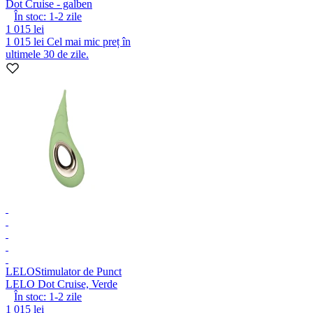
Dot Cruise - galben
În stoc:
1-2
zile
1 015 lei
1 015 lei
Cel mai mic preț în
ultimele 30 de zile.
LELO
Stimulator de Punct
LELO Dot Cruise, Verde
În stoc:
1-2
zile
1 015 lei