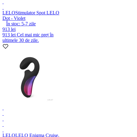
LELO
Stimulator Spot LELO
Dot - Violet
În stoc:
5-7
zile
913 lei
913 lei
Cel mai mic preț în
ultimele 30 de zile.
LELO
LELO Enigma Cruise,