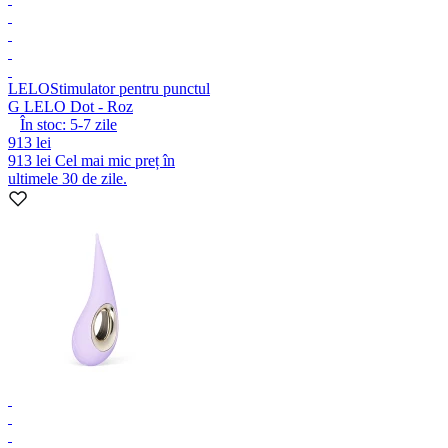
LELO
Stimulator pentru punctul
G LELO Dot - Roz
În stoc:
5-7
zile
913 lei
913 lei
Cel mai mic preț în
ultimele 30 de zile.