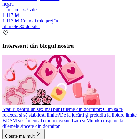
negru
În stoc:
5-7
zile
1 117 lei
1 117 lei
Cel mai mic preț în
ultimele 30 de zile.
Interesant din blogul nostru
Sfaturi pentru un sex mai bun
Dileme din dormitor: Cum să te
relaxezi și să stabilești limite?
De la jucării și preludiu la libido, limite
BDSM și stânjeneala din magazin. Lara și Monika răspund la
dilemele sincere din dormitor.
Citește mai mult