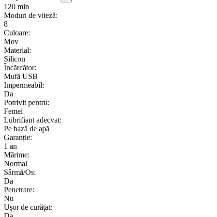
120 min
Moduri de viteză:
8
Culoare:
Mov
Material:
Silicon
Încărcător:
Mufă USB
Impermeabil:
Da
Potrivit pentru:
Femei
Lubrifiant adecvat:
Pe bază de apă
Garanție:
1 an
Mărime:
Normal
Sârmă/Os:
Da
Penetrare:
Nu
Ușor de curățat:
Da