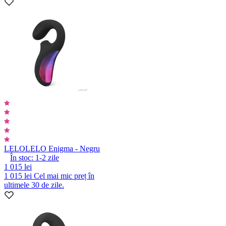
LELO
LELO Enigma - Negru
În stoc:
1-2
zile
1 015 lei
1 015 lei
Cel mai mic preț în
ultimele 30 de zile.