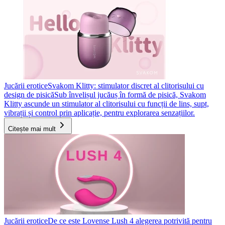
Jucării erotice
Svakom Klitty: stimulator discret al clitorisului cu
design de pisică
Sub învelișul jucăuș în formă de pisică, Svakom
Klitty ascunde un stimulator al clitorisului cu funcții de lins, supt,
vibrații și control prin aplicație, pentru explorarea senzațiilor.
Citește mai mult
Jucării erotice
De ce este Lovense Lush 4 alegerea potrivită pentru