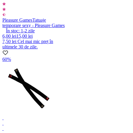
Pleasure Games
Tatuaje
temporare sexy - Pleasure Games
În stoc:
1-2
zile
6,00 lei
15,00 lei
7,50 lei
Cel mai mic preț în
ultimele 30 de zile.
60%