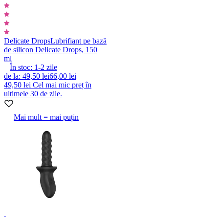
Delicate Drops
Lubrifiant pe bază
de silicon Delicate Drops, 150
ml
În stoc:
1-2
zile
de la
:
49,50 lei
66,00 lei
49,50 lei
Cel mai mic preț în
ultimele 30 de zile.
Mai mult = mai puțin