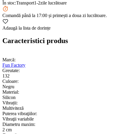
În stoc:
Transport
1-2
zile lucrătoare
Comandă
până la 17:00
și primești a doua zi lucrătoare.
Adaugă la lista de dorințe
Caracteristici produs
Marcă:
Fun Factory
Greutate:
132
Culoare:
Negru
Material:
Silicon
Vibrații:
Multiviteză
Puterea vibraţiilor:
Vibraţii variabile
Diametru maxim:
2 cm