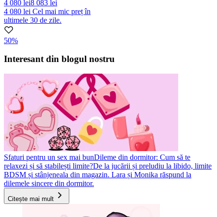
4 080 lei
8 083 lei
4 080 lei
Cel mai mic preț în
ultimele 30 de zile.
50%
Interesant din blogul nostru
Sfaturi pentru un sex mai bun
Dileme din dormitor: Cum să te
relaxezi și să stabilești limite?
De la jucării și preludiu la libido, limite
BDSM și stânjeneala din magazin. Lara și Monika răspund la
dilemele sincere din dormitor.
Citește mai mult