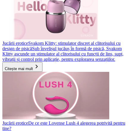
Jucării erotice
Svakom Klitty: stimulator discret al clitorisului cu
design de pisică
Sub învelișul jucăuș în formă de pisică, Svakom
Klitty ascunde un stimulator al clitorisului cu funcții de lins, supt,
vibrații și control prin aplicație, pentru explorarea senzațiilor.
Citește mai mult
Jucării erotice
De ce este Lovense Lush 4 alegerea potrivită pentru
tine?