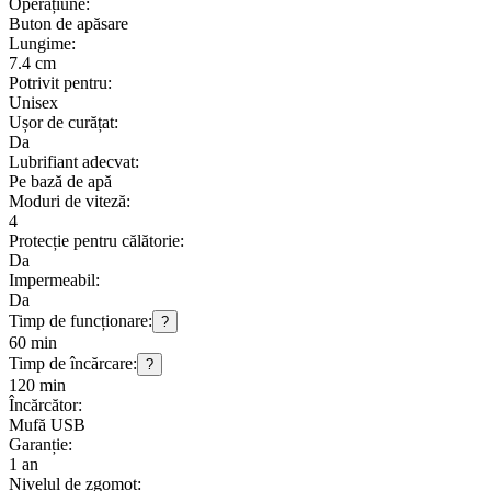
Operațiune:
Buton de apăsare
Lungime:
7.4 cm
Potrivit pentru:
Unisex
Ușor de curățat:
Da
Lubrifiant adecvat:
Pe bază de apă
Moduri de viteză:
4
Protecție pentru călătorie:
Da
Impermeabil:
Da
Timp de funcționare:
?
60 min
Timp de încărcare:
?
120 min
Încărcător:
Mufă USB
Garanție:
1 an
Nivelul de zgomot: