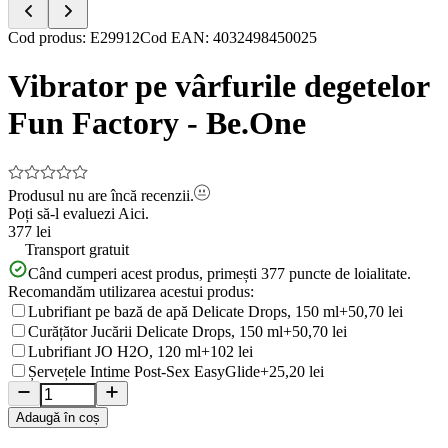
Item
Cod produs
:
E29912
Cod EAN
:
4032498450025
1
of
Vibrator pe vârfurile degetelor
5
Fun Factory - Be.One
Produsul nu are încă recenzii.
Poți să-l evaluezi
Aici.
377 lei
Transport gratuit
Când cumperi acest produs, primești
377
puncte de loialitate.
Recomandăm utilizarea acestui produs:
Lubrifiant pe bază de apă Delicate Drops, 150 ml
+50,70 lei
Curățător Jucării Delicate Drops, 150 ml
+50,70 lei
Lubrifiant JO H2O, 120 ml
+102 lei
Șervețele Intime Post-Sex EasyGlide
+25,20 lei
Adaugă în coș