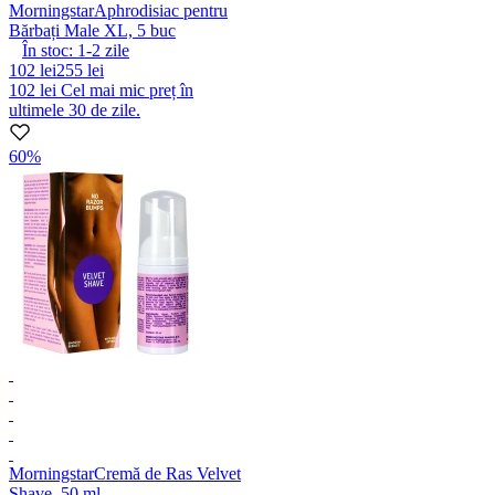
Morningstar
Aphrodisiac pentru
Bărbați Male XL, 5 buc
În stoc:
1-2
zile
102 lei
255 lei
102 lei
Cel mai mic preț în
ultimele 30 de zile.
60%
Morningstar
Cremă de Ras Velvet
Shave, 50 ml