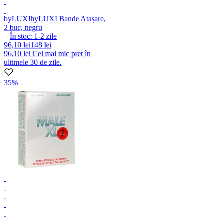
byLUXI
byLUXI Bande Atașare,
2 buc, negru
În stoc:
1-2
zile
96,10 lei
148 lei
96,10 lei
Cel mai mic preț în
ultimele 30 de zile.
35%