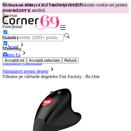
Pentru a vă oferi cea mai bună experiență.
Folosim cookie-uri pentru
😽
Svakom Klitty: CU 77 lei MAI IEFTIN
personalizare și analiză.
Cod: KLITTY →
Necesar
Funcțional
Statistici
Acasă
Marketing
Pentru Ea
Acceptă tot
Acceptă selectate
Refuză
Stimulator Clitoridian
Stimulatori pentru degete
Vibrator pe vârfurile degetelor Fun Factory - Be.One