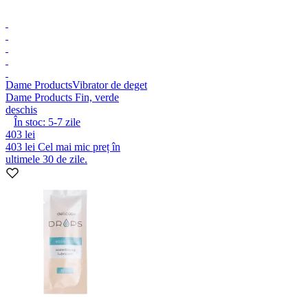
Dame Products
Vibrator de deget
Dame Products Fin, verde
deschis
În stoc:
5-7
zile
403 lei
403 lei
Cel mai mic preț în
ultimele 30 de zile.