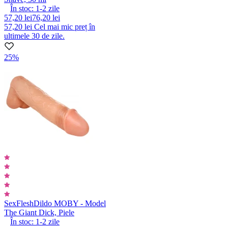
În stoc:
1-2
zile
57,20 lei
76,20 lei
57,20 lei
Cel mai mic preț în
ultimele 30 de zile.
25%
SexFlesh
Dildo MOBY - Model
The Giant Dick, Piele
În stoc:
1-2
zile