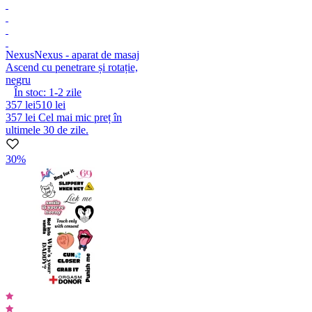
Nexus
Nexus - aparat de masaj
Ascend cu penetrare și rotație,
negru
În stoc:
1-2
zile
357 lei
510 lei
357 lei
Cel mai mic preț în
ultimele 30 de zile.
30%