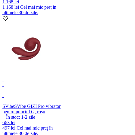
1 168 lei
1 168 lei
Cel mai mic preț în
ultimele 30 de zile.
SVibe
SVibe GIZI Pro vibrator
pentru punctul G, roșu
În stoc:
1-2
zile
663 lei
497 lei
Cel mai mic preț în
ultimele 30 de zile.