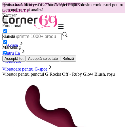
Pentru a vă oferi cea mai bună experiență.
Folosim cookie-uri pentru
😽
Svakom Klitty: CU 77 lei MAI IEFTIN
personalizare și analiză.
Cod: KLITTY →
Necesar
Funcțional
Statistici
Acasă
Marketing
Pentru Ea
Acceptă tot
Acceptă selectate
Refuză
Vibratoare
Vibratoare pentru G-spot
Vibrator pentru punctul G Rocks Off - Ruby Glow Blush, roșu