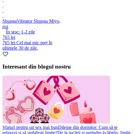
Shunga
Vibrator Shunga Miyo,
roz
În stoc:
1-2
zile
765 lei
765 lei
Cel mai mic preț în
ultimele 30 de zile.
Interesant din blogul nostru
Sfaturi pentru un sex mai bun
Dileme din dormitor: Cum să te
relaxezi și să stabilești limite?
De la jucării și preludiu la libido, limite