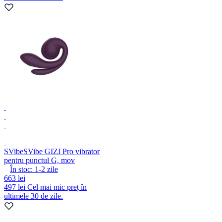
SVibe
SVibe GIZI Pro vibrator
pentru punctul G, mov
În stoc:
1-2
zile
663 lei
497 lei
Cel mai mic preț în
ultimele 30 de zile.