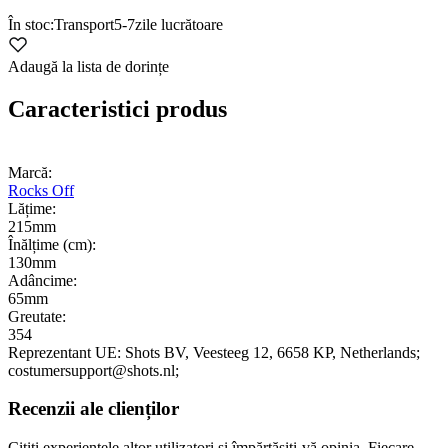
În stoc:
Transport
5-7
zile lucrătoare
Adaugă la lista de dorințe
Caracteristici produs
Marcă:
Rocks Off
Lățime:
215mm
Înălțime (cm):
130mm
Adâncime:
65mm
Greutate:
354
Reprezentant UE:
Shots BV
, Veesteeg 12
, 6658 KP
, Netherlands;
costumersupport@shots.nl;
Recenzii ale clienților
Citiți experiențele altor utilizatori și împărtășiți-vă opinia. Fiecare