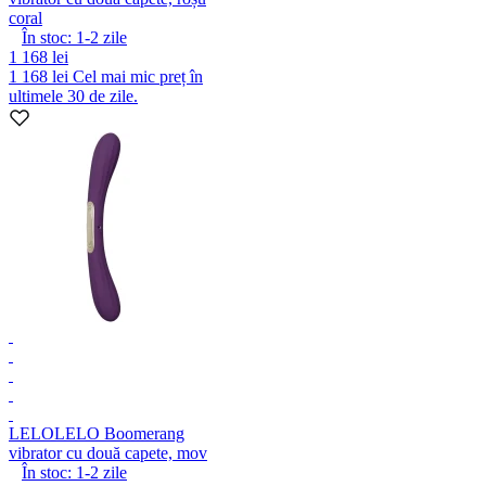
coral
În stoc:
1-2
zile
1 168 lei
1 168 lei
Cel mai mic preț în
ultimele 30 de zile.
LELO
LELO Boomerang
vibrator cu două capete, mov
În stoc:
1-2
zile