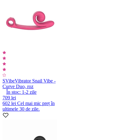
SVibe
Vibrator Snail Vibe -
Curve Duo, roz
În stoc:
1-2
zile
709 lei
602 lei
Cel mai mic preț în
ultimele 30 de zile.