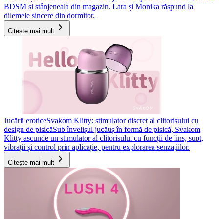
BDSM și stânjeneala din magazin. Lara și Monika răspund la
dilemele sincere din dormitor.
Citește mai mult
Jucării erotice
Svakom Klitty: stimulator discret al clitorisului cu
design de pisică
Sub învelișul jucăuș în formă de pisică, Svakom
Klitty ascunde un stimulator al clitorisului cu funcții de lins, supt,
vibrații și control prin aplicație, pentru explorarea senzațiilor.
Citește mai mult