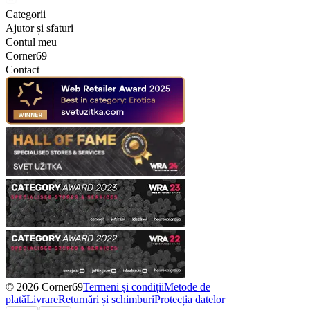
Categorii
Ajutor și sfaturi
Contul meu
Corner69
Contact
© 2026 Corner69
Termeni și condiții
Metode de
plată
Livrare
Returnări și schimburi
Protecția datelor