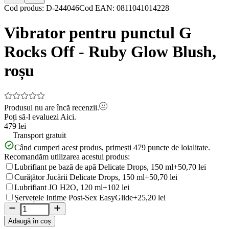
Item
Cod produs
:
D-244046
Cod EAN
:
0811041014228
1
of
Vibrator pentru punctul G
10
Rocks Off - Ruby Glow Blush,
roșu
Produsul nu are încă recenzii.
Poți să-l evaluezi
Aici.
479 lei
Transport gratuit
Când cumperi acest produs, primești
479
puncte de loialitate.
Recomandăm utilizarea acestui produs:
Lubrifiant pe bază de apă Delicate Drops, 150 ml
+50,70 lei
Curățător Jucării Delicate Drops, 150 ml
+50,70 lei
Lubrifiant JO H2O, 120 ml
+102 lei
Șervețele Intime Post-Sex EasyGlide
+25,20 lei
Adaugă în coș