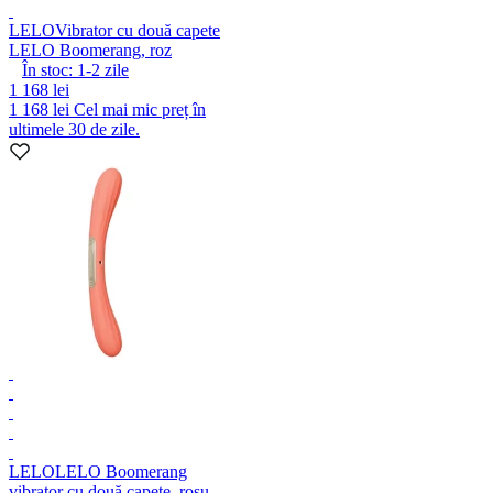
LELO
Vibrator cu două capete
LELO Boomerang, roz
În stoc:
1-2
zile
1 168 lei
1 168 lei
Cel mai mic preț în
ultimele 30 de zile.
LELO
LELO Boomerang
vibrator cu două capete, roșu