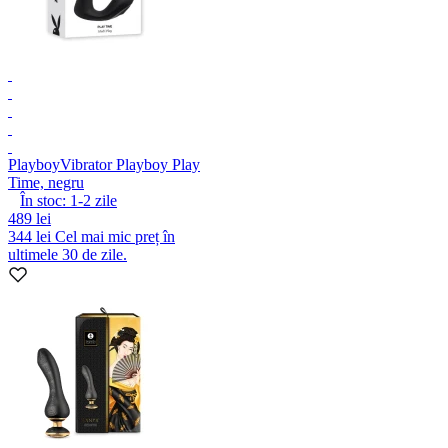
Playboy
Vibrator Playboy Play
Time, negru
În stoc:
1-2
zile
489 lei
344 lei
Cel mai mic preț în
ultimele 30 de zile.