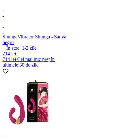
Shunga
Vibrator Shunga - Sanya,
negru
În stoc:
1-2
zile
714 lei
714 lei
Cel mai mic preț în
ultimele 30 de zile.