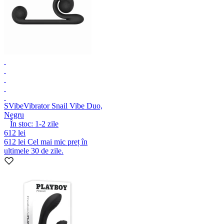
SVibe
Vibrator Snail Vibe Duo,
Negru
În stoc:
1-2
zile
612 lei
612 lei
Cel mai mic preț în
ultimele 30 de zile.