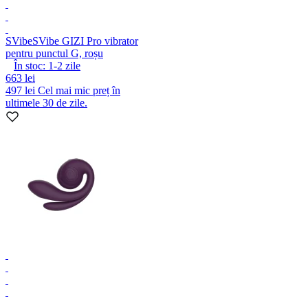
SVibe
SVibe GIZI Pro vibrator
pentru punctul G, roșu
În stoc:
1-2
zile
663 lei
497 lei
Cel mai mic preț în
ultimele 30 de zile.