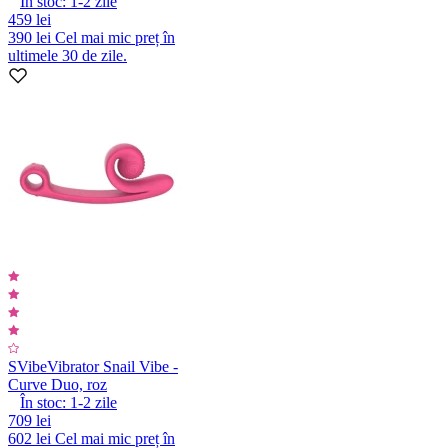
În stoc:
1-2
zile
459 lei
390 lei
Cel mai mic preț în
ultimele 30 de zile.
SVibe
Vibrator Snail Vibe -
Curve Duo, roz
În stoc:
1-2
zile
709 lei
602 lei
Cel mai mic preț în