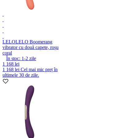
LELO
LELO Boomerang
vibrator cu două capete, roșu
coral
În stoc:
1-2
zile
1 168 lei
1 168 lei
Cel mai mic preț în
ultimele 30 de zile.