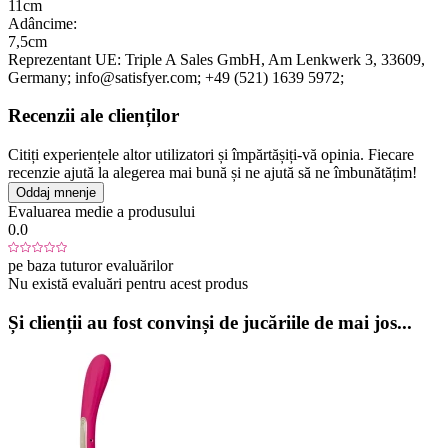
11cm
Adâncime:
7,5cm
Reprezentant UE:
Triple A Sales GmbH
, Am Lenkwerk 3
, 33609
,
Germany;
info@satisfyer.com;
+49 (521) 1639 5972;
Recenzii ale clienților
Citiți experiențele altor utilizatori și împărtășiți-vă opinia. Fiecare
recenzie ajută la alegerea mai bună și ne ajută să ne îmbunătățim!
Oddaj mnenje
Evaluarea medie a produsului
0.0
pe baza tuturor evaluărilor
Nu există evaluări pentru acest produs
Și clienții au fost convinși de jucăriile de mai jos...