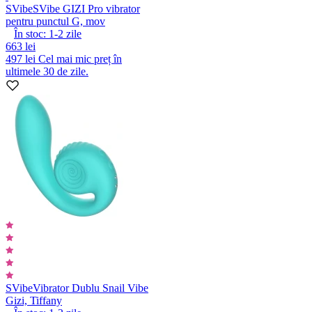
SVibe
SVibe GIZI Pro vibrator
pentru punctul G, mov
În stoc:
1-2
zile
663 lei
497 lei
Cel mai mic preț în
ultimele 30 de zile.
SVibe
Vibrator Dublu Snail Vibe
Gizi, Tiffany