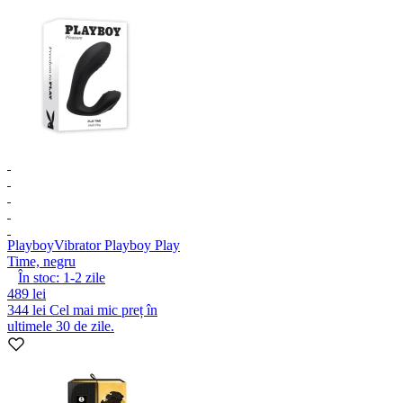
Playboy
Vibrator Playboy Play
Time, negru
În stoc:
1-2
zile
489 lei
344 lei
Cel mai mic preț în
ultimele 30 de zile.