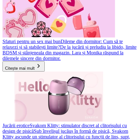
Sfaturi pentru un sex mai bun
Dileme din dormitor: Cum să te
relaxezi și să stabilești limite?
De la jucării și preludiu la libido, limite
BDSM și stânjeneala din magazin. Lara și Monika răspund la
dilemele sincere din dormitor.
Citește mai mult
Jucării erotice
Svakom Klitty: stimulator discret al clitorisului cu
design de pisică
Sub învelișul jucăuș în formă de pisică, Svakom
Klitty ascunde un stimulator al clitorisului cu funcții de lins, supt,