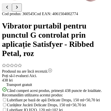
Item
Cod produs
:
360545
Cod EAN
:
4061504002774
1
of
Vibrator purtabil pentru
5
punctul G controlat prin
aplicație Satisfyer - Ribbed
Petal, roz
Produsul nu are încă recenzii.
Poți să-l evaluezi
Aici.
438 lei
Transport gratuit
Când cumperi acest produs, primești
438
puncte de loialitate.
Recomandăm utilizarea acestui produs:
Lubrifiant pe bază de apă Delicate Drops, 150 ml
+50,70 lei
Curățător Jucării Delicate Drops, 150 ml
+50,70 lei
Lubrifiant JO H2O, 120 ml
+102 lei