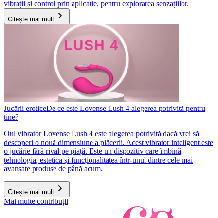
vibrații și control prin aplicație, pentru explorarea senzațiilor.
Citește mai mult
Jucării erotice
De ce este Lovense Lush 4 alegerea potrivită pentru
tine?
Oul vibrator Lovense Lush 4 este alegerea potrivită dacă vrei să
descoperi o nouă dimensiune a plăcerii. Acest vibrator inteligent este
o jucărie fără rival pe piață. Este un dispozitiv care îmbină
tehnologia, estetica și funcționalitatea într-unul dintre cele mai
avansate produse de până acum.
Citește mai mult
Mai multe contribuții