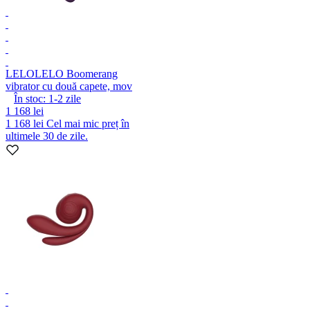
LELO
LELO Boomerang
vibrator cu două capete, mov
În stoc:
1-2
zile
1 168 lei
1 168 lei
Cel mai mic preț în
ultimele 30 de zile.