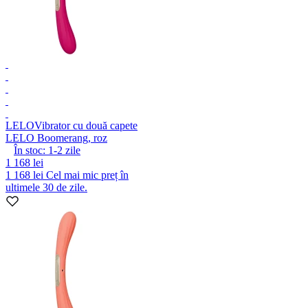
LELO
Vibrator cu două capete
LELO Boomerang, roz
În stoc:
1-2
zile
1 168 lei
1 168 lei
Cel mai mic preț în
ultimele 30 de zile.