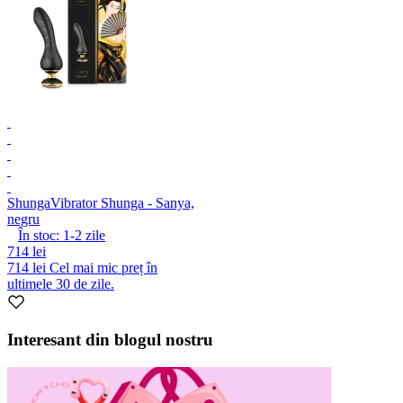
Shunga
Vibrator Shunga - Sanya,
negru
În stoc:
1-2
zile
714 lei
714 lei
Cel mai mic preț în
ultimele 30 de zile.
Interesant din blogul nostru