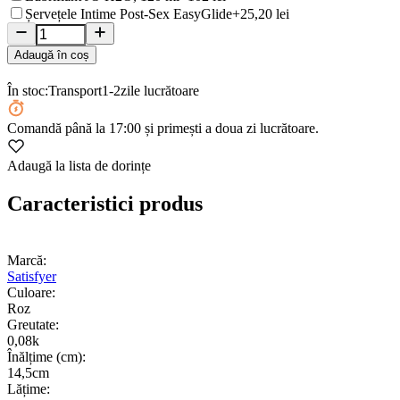
Șervețele Intime Post-Sex EasyGlide
+25,20 lei
Adaugă în coș
În stoc:
Transport
1-2
zile lucrătoare
Comandă
până la 17:00
și primești a doua zi lucrătoare.
Adaugă la lista de dorințe
Caracteristici produs
Marcă:
Satisfyer
Culoare:
Roz
Greutate:
0,08k
Înălțime (cm):
14,5cm
Lățime: