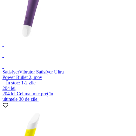
Satisfyer
Vibrator Satisfyer Ultra
Power Bullet 2, mov
În stoc:
1-2
zile
204 lei
204 lei
Cel mai mic preț în
ultimele 30 de zile.