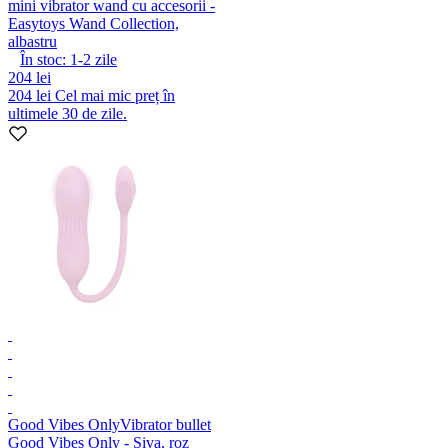
mini vibrator wand cu accesorii -
Easytoys Wand Collection,
albastru
În stoc:
1-2
zile
204 lei
204 lei
Cel mai mic preț în
ultimele 30 de zile.
Good Vibes Only
Vibrator bullet
Good Vibes Only - Siva, roz