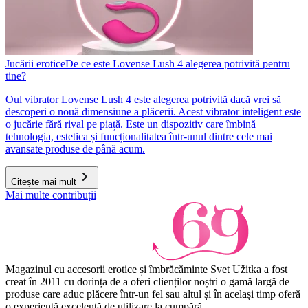
Jucării erotice
De ce este Lovense Lush 4 alegerea potrivită pentru
tine?
Oul vibrator Lovense Lush 4 este alegerea potrivită dacă vrei să
descoperi o nouă dimensiune a plăcerii. Acest vibrator inteligent este
o jucărie fără rival pe piață. Este un dispozitiv care îmbină
tehnologia, estetica și funcționalitatea într-unul dintre cele mai
avansate produse de până acum.
Citește mai mult
Mai multe contribuții
Magazinul cu accesorii erotice și îmbrăcăminte Svet Užitka a fost
creat în 2011 cu dorința de a oferi clienților noștri o gamă largă de
produse care aduc plăcere într-un fel sau altul și în același timp oferă
o experiență excelentă de utilizare la cumpără