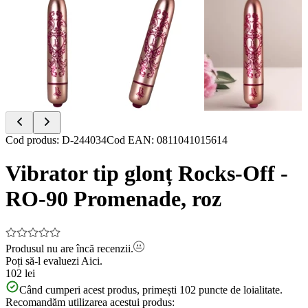
Item
Cod produs
:
D-244034
Cod EAN
:
0811041015614
1
of
Vibrator tip glonț Rocks-Off -
8
RO-90 Promenade, roz
Produsul nu are încă recenzii.
Poți să-l evaluezi
Aici.
102 lei
Când cumperi acest produs, primești
102
puncte de loialitate.
Recomandăm utilizarea acestui produs: