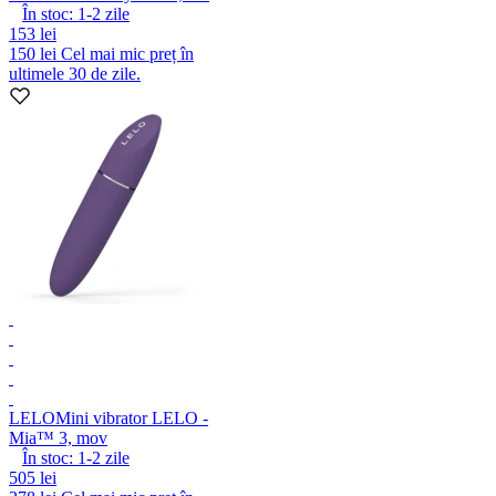
În stoc:
1-2
zile
153 lei
150 lei
Cel mai mic preț în
ultimele 30 de zile.
LELO
Mini vibrator LELO -
Mia™ 3, mov
În stoc:
1-2
zile
505 lei