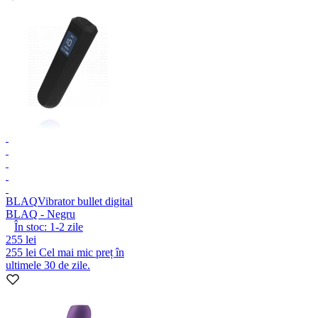
BLAQ
Vibrator bullet digital
BLAQ - Negru
În stoc:
1-2
zile
255 lei
255 lei
Cel mai mic preț în
ultimele 30 de zile.