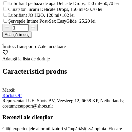
Lubrifiant pe bază de apă Delicate Drops, 150 ml
+50,70 lei
Curățător Jucării Delicate Drops, 150 ml
+50,70 lei
Lubrifiant JO H2O, 120 ml
+102 lei
Șervețele Intime Post-Sex EasyGlide
+25,20 lei
Adaugă în coș
În stoc:
Transport
5-7
zile lucrătoare
Adaugă la lista de dorințe
Caracteristici produs
Marcă:
Rocks Off
Reprezentant UE:
Shots BV
, Veesteeg 12
, 6658 KP
, Netherlands;
costumersupport@shots.nl;
Recenzii ale clienților
Citiți experiențele altor utilizatori și împărtășiți-vă opinia. Fiecare