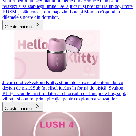
Sfaturi pentru un sex mai bun
Dileme din dormitor: Cum să te
relaxezi și să stabilești limite?
De la jucării și preludiu la libido, limite
BDSM și stânjeneala din magazin. Lara și Monika răspund la
dilemele sincere din dormitor.
Citește mai mult
Jucării erotice
Svakom Klitty: stimulator discret al clitorisului cu
design de pisică
Sub învelișul jucăuș în formă de pisică, Svakom
Klitty ascunde un stimulator al clitorisului cu funcții de lins, supt,
vibrații și control prin aplicație, pentru explorarea senzațiilor.
Citește mai mult