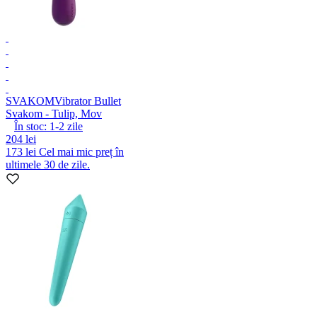
SVAKOM
Vibrator Bullet
Svakom - Tulip, Mov
În stoc:
1-2
zile
204 lei
173 lei
Cel mai mic preț în
ultimele 30 de zile.