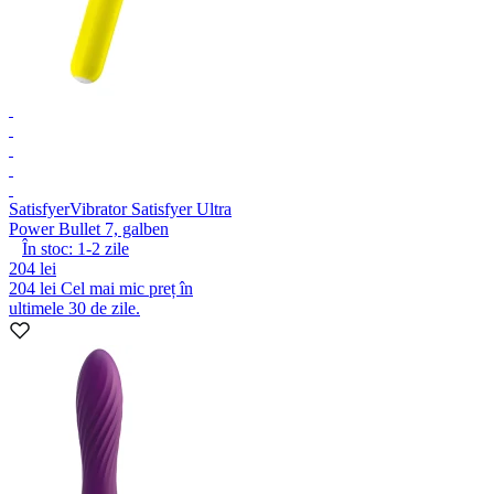
Satisfyer
Vibrator Satisfyer Ultra
Power Bullet 7, galben
În stoc:
1-2
zile
204 lei
204 lei
Cel mai mic preț în
ultimele 30 de zile.