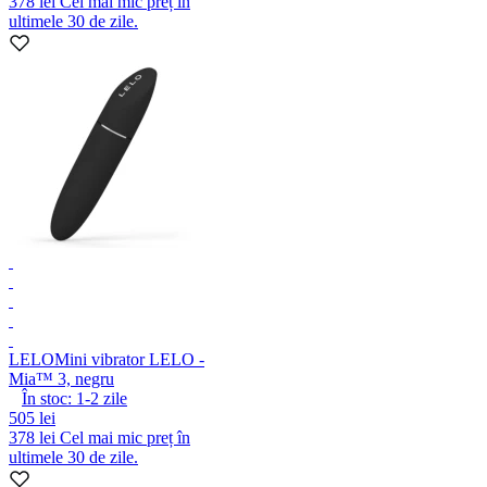
378 lei
Cel mai mic preț în
ultimele 30 de zile.
LELO
Mini vibrator LELO -
Mia™ 3, negru
În stoc:
1-2
zile
505 lei
378 lei
Cel mai mic preț în
ultimele 30 de zile.