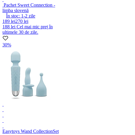
Pachet Sweet Connection -
limba slovenă
În stoc:
1-2
zile
189 lei
270 lei
188 lei
Cel mai mic preț în
ultimele 30 de zile.
30%
Easytoys Wand Collection
Set